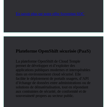
En savoir plus sur notre offre Sovereign SOC
Plateforme OpenShift sécurisée (PaaS)
La plateforme OpenShift de Cloud Temple
permet de développer et d’exploiter des
applications publiques modernes et interopérables
dans un environnement cloud sécurisé. Elle
facilite le déploiement de portails usagers, d’API
d’échange de données entre administrations ou de
solutions de dématérialisation, tout en répondant
aux contraintes de sécurité, de conformité et de
souveraineté propres au secteur public.