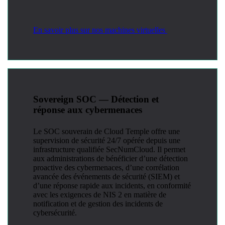
En savoir plus sur nos machines virtuelles
Sovereign SOC — Détection et
réponse aux cybermenaces
Le SOC souverain de Cloud Temple offre une
supervision de sécurité 24/7 opérée depuis une
infrastructure qualifiée SecNumCloud. Il permet
aux administrations de bénéficier d’une détection
proactive des cybermenaces, d’une corrélation
avancée des événements de sécurité (SIEM) et
d’une réponse rapide aux incidents, en conformité
avec les exigences de NIS 2 en matière de
notification et de gestion des incidents de
cybersécurité.