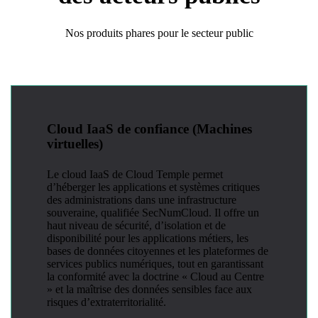
Nos produits phares pour le secteur public
Cloud IaaS de confiance (Machines
virtuelles)
Le cloud IaaS de Cloud Temple permet
d’héberger les applications et systèmes critiques
des administrations dans une infrastructure
souveraine, qualifiée SecNumCloud. Il offre un
haut niveau de sécurité, d’isolation et de
disponibilité pour les applications métiers, les
bases de données citoyennes et les plateformes de
services publics numériques, tout en garantissant
la conformité avec la doctrine « Cloud au Centre
» et la maîtrise des données sensibles face aux
risques d’extraterritorialité.