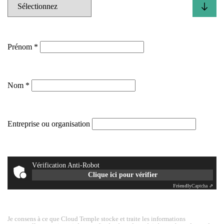
Prénom
Nom
Entreprise ou organisation
Vérification Anti-Robot
Clique ici pour vérifier
Friendly
Captcha ⇗
Je consens à ce que Cloud Temple stocke et traite les informations