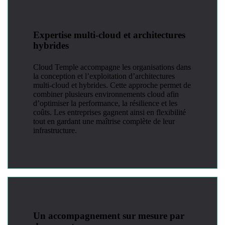
Expertise multi-cloud et architectures
hybrides
Cloud Temple accompagne les organisations dans
la conception et l’exploitation d’architectures
multi-cloud et hybrides. Cette approche permet de
combiner plusieurs environnements cloud afin
d’optimiser la performance, la résilience et les
coûts. Les entreprises gagnent ainsi en flexibilité
tout en gardant une maîtrise complète de leur
infrastructure.
Un accompagnement sur mesure par