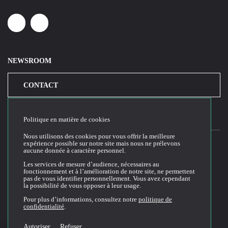
Linkedin
Youtube
NEWSROOM
CONTACT
Politique en matière de cookies
Nous utilisons des cookies pour vous offrir la meilleure
expérience possible sur notre site mais nous ne prélevons
aucune donnée à caractère personnel.
2026© Cloud Temple
Les services de mesure d’audience, nécessaires au
fonctionnement et à l’amélioration de notre site, ne permettent
Conditions générales d'utilisation du site web
pas de vous identifier personnellement. Vous avez cependant
la possibilité de vous opposer à leur usage.
Politique de confidentialité
Politique de cookies
Pour plus d’informations, consultez notre
politique de
confidentialité
.
Conditions Générales de Vente et Utilisation (CGVU)
Documentation technique
Autoriser
Refuser