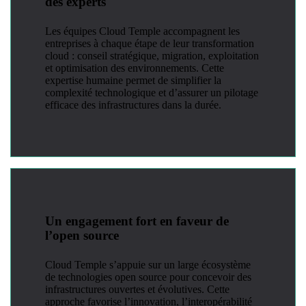
des experts
Les équipes Cloud Temple accompagnent les
entreprises à chaque étape de leur transformation
cloud : conseil stratégique, migration, exploitation
et optimisation des environnements. Cette
expertise humaine permet de simplifier la
complexité technologique et d’assurer un pilotage
efficace des infrastructures dans la durée.
Un engagement fort en faveur de
l’open source
Cloud Temple s’appuie sur un large écosystème
de technologies open source pour concevoir des
infrastructures ouvertes et évolutives. Cette
approche favorise l’innovation, l’interopérabilité