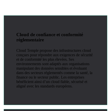
Cloud de confiance et conformité
réglementaire
Cloud Temple propose des infrastructures cloud
conçues pour répondre aux exigences de sécurité
et de conformité les plus élevées. Ses
environnements sont adaptés aux organisations
manipulant des données sensibles et évoluant
dans des secteurs réglementés comme la santé, la
finance ou le secteur public. Les entreprises
bénéficient ainsi d’un cloud fiable, sécurisé et
aligné avec les standards européens.