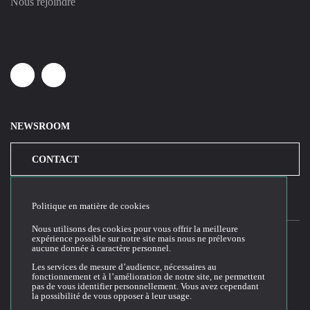
Nous rejoindre
Linkedin
Youtube
NEWSROOM
CONTACT
Politique en matière de cookies
Nous utilisons des cookies pour vous offrir la meilleure
expérience possible sur notre site mais nous ne prélevons
aucune donnée à caractère personnel.
2026© Cloud Temple
Les services de mesure d’audience, nécessaires au
fonctionnement et à l’amélioration de notre site, ne permettent
Conditions générales d'utilisation du site web
pas de vous identifier personnellement. Vous avez cependant
la possibilité de vous opposer à leur usage.
Politique de confidentialité