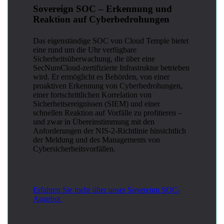
Sovereign SOC – Erkennung und
Reaktion auf Cyberbedrohungen
Das eigenständige SOC von Cloud Temple bietet
eine rund um die Uhr verfügbare
Sicherheitsüberwachung, die über eine
SecNumCloud-zertifizierte Infrastruktur betrieben
wird. Er ermöglicht es Behörden, von einer
proaktiven Erkennung von Cyberbedrohungen,
einer fortschrittlichen Korrelation von
Sicherheitsereignissen (SIEM) und einer
schnellen Reaktion auf Vorfälle zu profitieren –
und zwar in Übereinstimmung mit den
Anforderungen der NIS-2-Richtlinie hinsichtlich
der Meldung und des Managements von
Cybersicherheitsvorfällen.
Erfahren Sie mehr über unser Sovereign SOC-
Angebot