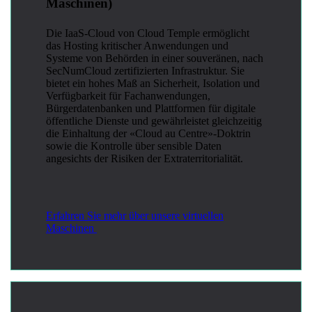
Maschinen)
Die IaaS-Cloud von Cloud Temple ermöglicht
das Hosting kritischer Anwendungen und
Systeme von Behörden in einer souveränen, nach
SecNumCloud zertifizierten Infrastruktur. Sie
bietet ein hohes Maß an Sicherheit, Isolation und
Verfügbarkeit für Fachanwendungen,
Bürgerdatenbanken und Plattformen für digitale
öffentliche Dienste und gewährleistet gleichzeitig
die Einhaltung der «Cloud au Centre»-Doktrin
sowie die Kontrolle über sensible Daten
angesichts der Risiken der Extraterritorialität.
Erfahren Sie mehr über unsere virtuellen
Maschinen