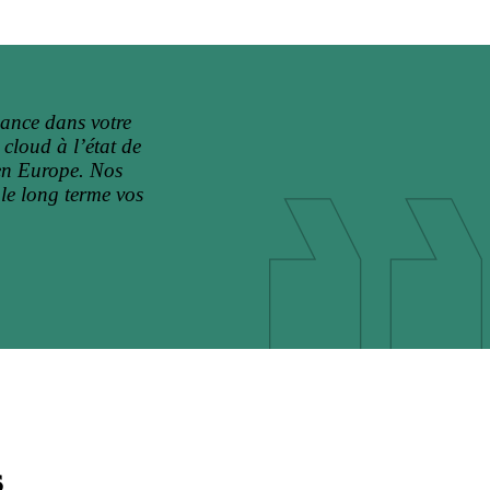
iance dans votre
cloud à l’état de
 en Europe. Nos
le long terme vos
s