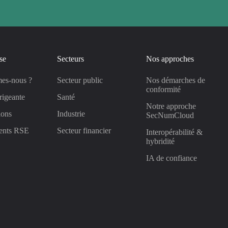
se
Secteurs
Nos approches
es-nous ?
Secteur public
Nos démarches de
conformité
rigeante
Santé
Notre approche
ions
Industrie
SecNumCloud
ents RSE
Secteur financier
Interopérabilité &
hybridité
IA de confiance