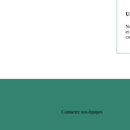
U
No
et
cr
Contactez nos équipes