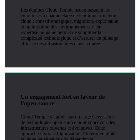
Les équipes Cloud Temple accompagnent les
entreprises à chaque étape de leur transformation
cloud : conseil stratégique, migration, exploitation
et optimisation des environnements. Cette
expertise humaine permet de simplifier la
complexité technologique et d’assurer un pilotage
efficace des infrastructures dans la durée.
Un engagement fort en faveur de
l’open source
Cloud Temple s’appuie sur un large écosystème
de technologies open source pour concevoir des
infrastructures ouvertes et évolutives. Cette
approche favorise l’innovation, l’interopérabilité
et limite les situations de dépendance