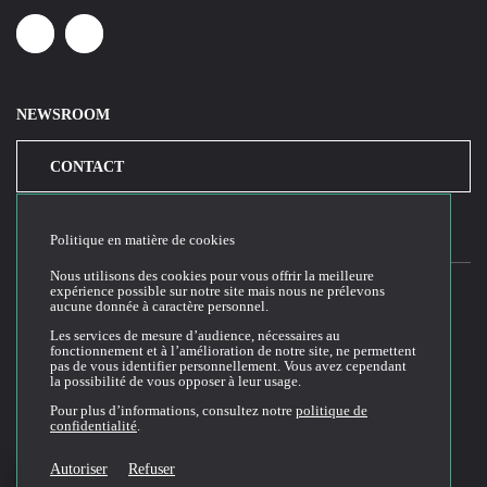
Linkedin
Youtube
NEWSROOM
CONTACT
Politique en matière de cookies
Nous utilisons des cookies pour vous offrir la meilleure
expérience possible sur notre site mais nous ne prélevons
aucune donnée à caractère personnel.
2026© Cloud Temple
Les services de mesure d’audience, nécessaires au
fonctionnement et à l’amélioration de notre site, ne permettent
Conditions générales d'utilisation du site web
pas de vous identifier personnellement. Vous avez cependant
la possibilité de vous opposer à leur usage.
Politique de confidentialité
Politique de cookies
Pour plus d’informations, consultez notre
politique de
confidentialité
.
Conditions Générales de Vente et Utilisation (CGVU)
Documentation technique
Autoriser
Refuser