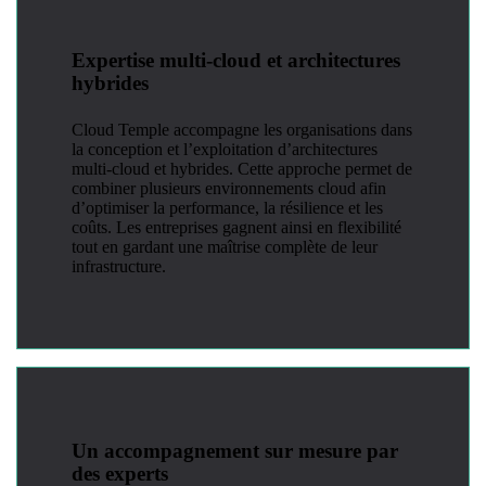
Expertise multi-cloud et architectures
hybrides
Cloud Temple accompagne les organisations dans
la conception et l’exploitation d’architectures
multi-cloud et hybrides. Cette approche permet de
combiner plusieurs environnements cloud afin
d’optimiser la performance, la résilience et les
coûts. Les entreprises gagnent ainsi en flexibilité
tout en gardant une maîtrise complète de leur
infrastructure.
Un accompagnement sur mesure par
des experts