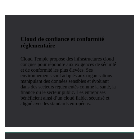
Cloud de confiance et conformité
réglementaire
Cloud Temple propose des infrastructures cloud
conçues pour répondre aux exigences de sécurité
et de conformité les plus élevées. Ses
environnements sont adaptés aux organisations
manipulant des données sensibles et évoluant
dans des secteurs réglementés comme la santé, la
finance ou le secteur public. Les entreprises
bénéficient ainsi d’un cloud fiable, sécurisé et
aligné avec les standards européens.