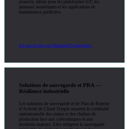
avancée, idéale pour les plateformes IoT, les
jumeaux numériques et les applications de
maintenance prédictive.
En savoir plus sur Managed Kubernetes
Solutions de sauvegarde et PRA —
Résilience industrielle
Les solutions de sauvegarde et de Plan de Reprise
d’Activité de Cloud Temple assurent la continuité
opérationnelle des usines et des chaînes de
production face aux cyberattaques et aux
incidents majeurs. Elles intègrent la sauvegarde