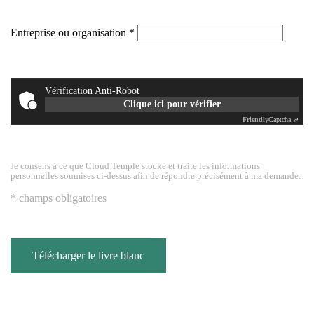
Entreprise ou organisation
Vérification Anti-Robot
Clique ici pour vérifier
Friendly
Captcha ⇗
Je consens à ce que Cloud Temple stocke et traite les informations
personnelles soumises ci-dessus afin de répondre précisément à ma demande.
* champs obligatoires
Télécharger le livre blanc