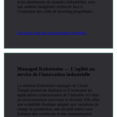
et les plateformes de données industrielles, avec
une maîtrise budgétaire renforcée face à
l’explosion des coûts de licensing propriétaire.
En savoir plus sur nos machines virtuelles
Managed Kubernetes — L’agilité au
service de l’innovation industrielle
La solution Kubernetes managée de Cloud
Temple permet de déployer et d’orchestrer les
applications conteneurisées de l’industrie 4.0 dans
un environnement souverain et sécurisé. Elle offre
une scalabilité élastique adaptée aux variations de
charge de production, une sécurité native avec
isolation des workloads et une automatisation