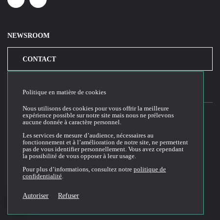
Linkedin
Youtube
NEWSROOM
CONTACT
Politique en matière de cookies
Nous utilisons des cookies pour vous offrir la meilleure
expérience possible sur notre site mais nous ne prélevons
aucune donnée à caractère personnel.
2026© Cloud Temple
Les services de mesure d’audience, nécessaires au
fonctionnement et à l’amélioration de notre site, ne permettent
Conditions générales d'utilisation du site web
pas de vous identifier personnellement. Vous avez cependant
la possibilité de vous opposer à leur usage.
Politique de confidentialité
Politique de cookies
Pour plus d’informations, consultez notre
politique de
confidentialité
.
Conditions Générales de Vente et Utilisation (CGVU)
Documentation technique
Autoriser
Refuser