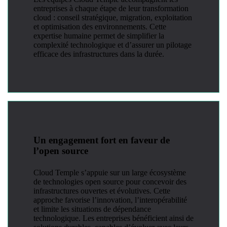
entreprises à chaque étape de leur transformation
cloud : conseil stratégique, migration, exploitation
et optimisation des environnements. Cette
expertise humaine permet de simplifier la
complexité technologique et d’assurer un pilotage
efficace des infrastructures dans la durée.
Un engagement fort en faveur de
l’open source
Cloud Temple s’appuie sur un large écosystème
de technologies open source pour concevoir des
infrastructures ouvertes et évolutives. Cette
approche favorise l’innovation, l’interopérabilité
et limite les situations de dépendance
technologique. Les entreprises bénéficient ainsi de