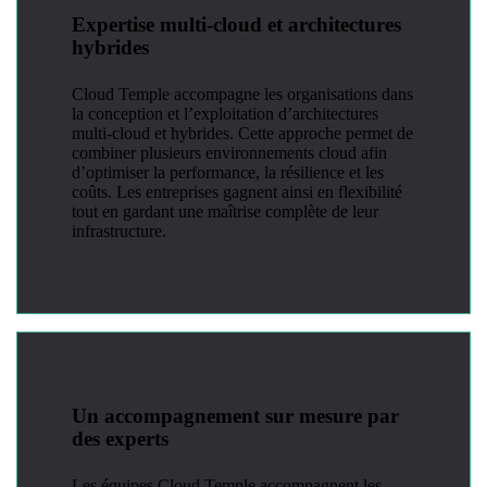
Expertise multi-cloud et architectures
hybrides
Cloud Temple accompagne les organisations dans
la conception et l’exploitation d’architectures
multi-cloud et hybrides. Cette approche permet de
combiner plusieurs environnements cloud afin
d’optimiser la performance, la résilience et les
coûts. Les entreprises gagnent ainsi en flexibilité
tout en gardant une maîtrise complète de leur
infrastructure.
Un accompagnement sur mesure par
des experts
Les équipes Cloud Temple accompagnent les