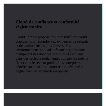
Cloud de confiance et conformité
réglementaire
Cloud Temple propose des infrastructures cloud
conçues pour répondre aux exigences de sécurité
et de conformité les plus élevées. Ses
environnements sont adaptés aux organisations
manipulant des données sensibles et évoluant
dans des secteurs réglementés comme la santé, la
finance ou le secteur public. Les entreprises
bénéficient ainsi d’un cloud fiable, sécurisé et
aligné avec les standards européens.