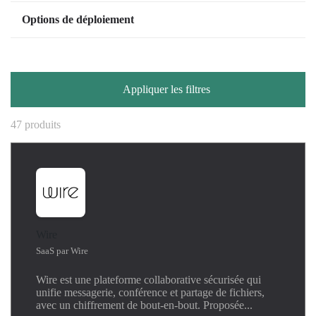
AI
Virtual Machine Image
Options de déploiement
Analytics
OpenIaaS
Anti-Phishing
Contact Partenaire
Automation
VMware
Brand Protection
Appliquer les filtres
Business Intelligence
Collaboration
47 produits
Communication
Container Platform
Data
Database
DDoS Protection
DNS
Wire
Governance
SaaS par Wire
High Availability
Wire est une plateforme collaborative sécurisée qui
Kubernetes
unifie messagerie, conférence et partage de fichiers,
Linux
avec un chiffrement de bout-en-bout. Proposée...