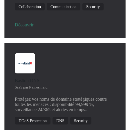
Machine Learning
Collaboration
Communication
Security
Network
Operating System
Productivity
Découvrir
Security
SIEM
Threat Detection
Windows
Bastion DNS
SaaS par Nameshield
Protégez vos noms de domaine stratégiques contre
toutes les menaces : disponibilité 99,999 %,
surveillance 24/365 et alertes en temps...
DDoS Protection
DNS
Security