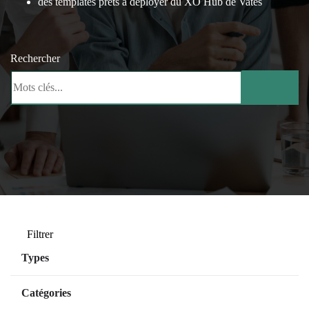
des templates prêts à déployer du XO Hub de Vates
Rechercher
Filtrer
Types
Managed Services
Catégories
SaaS