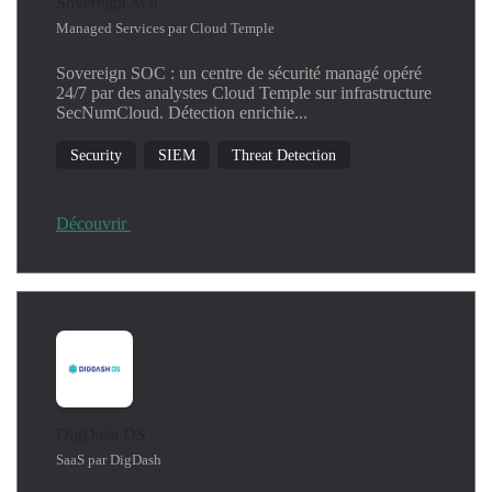
Sovereign SOC
Managed Services par Cloud Temple
Sovereign SOC : un centre de sécurité managé opéré
24/7 par des analystes Cloud Temple sur infrastructure
SecNumCloud. Détection enrichie...
Security
SIEM
Threat Detection
Découvrir
DigDash DS
SaaS par DigDash