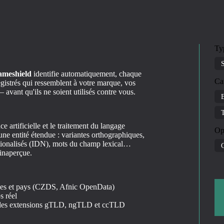
Ty
ameshield
identifie automatiquement, chaque
Ca
gistrés qui ressemblent à votre marque, vos
avant qu'ils ne soient utilisés contre vous.
ce artificielle et le traitement du langage
Op
e entité étendue : variantes orthographiques,
ionalisés (IDN), mots du champ lexical…
C
inaperçue.
ques et pays (CZDS, Afnic OpenData)
s réel
 des extensions gTLD, ngTLD et ccTLD