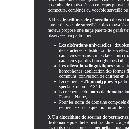
ensemble de mots-clés ou concepts pouvant ê
trompeurs, combinés au vocable surveillé ou 
2. Des algorithmes de génération de vari
autour du vocable surveillé et des mots-clés
moteur propose une large palette de générateu
observées, en particulier :
Les altérations universelles
: doublem
de caractères, substitution de voyelles,
caractères voisins sur le clavier, insert
caractères par des homoglyphes latins 
Les altérations linguistiques
: substit
homophones, application des formes fl
communs, conversion de chiffres en let
La recherche d'
homoglyphes
, à parti
spéciaux ou non ASCII ;
La recherche de
noms de domaine int
Domain Name) ;
Pour les noms de domaine composés de 
recherche sur chaque mot ou sur le c
3. Un algorithme de scoring de pertinence
de domaine potentiellement frauduleux à parti
ses mots-clés et concepts, permettant aux ana