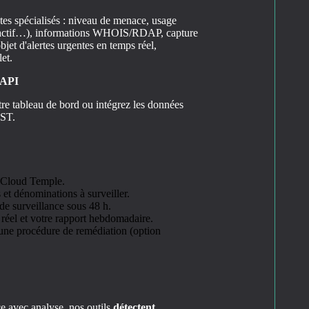
tes spécialisés : niveau de menace, usage
il actif…), informations WHOIS/RDAP, capture
bjet d'alertes urgentes en temps réel,
et.
t API
tre tableau de bord ou intégrez les données
EST.
e Cloud Temple.
et dénominations à surveiller.
de surveillance sous 48 h.
réel et votre rapport hebdomadaire.
une procédure de remédiation (option
e avec analyse, nos outils
détectent