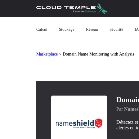
Calcul
Stockage
Réseau
Sécurité
IA
Marketplace
> Domain Name Monitoring with Analysis
Domain
Par
Namesh
Détectez et
alertes en 