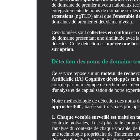
de domaine de premier niveau nationaux (ccT
enregistrements de noms de domaine sur les
extensions
(ngTLD) ainsi que
l'ensemble d
domaines de premier et deuxième niveau.
Ces données sont
collectées en continu
et co
de domaine présentant une similitude avec la
détectés. Cette détection est
opérée une fois
sur option
.
Détection des noms de domaine t
Ce service repose sur un
moteur de recherch
Artificielle (IA) Cognitive développés en i
conçue par notre équipe de recherche et déve
d'analyse et de capitalisation de notre experti
Notre méthodologie de détection des noms d
approche 360°
, basée sur trois axes principa
1. Chaque vocable surveillé est traité en t
contexte mots-clés, il n'est plus traité comme
l'analyse du contexte de chaque vocable, de l
une technologie propriétaire de Traitement a
détermination de champs thématiques pouvant 