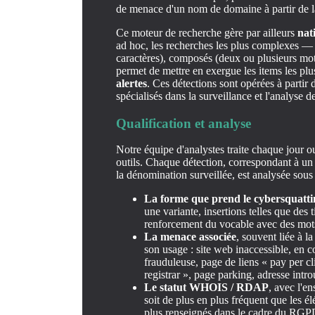
de menace d'un nom de domaine à partir de l
Ce moteur de recherche gère par ailleurs
nat
ad hoc, les recherches les plus complexes — p
caractères), composés (deux ou plusieurs mo
permet de mettre en exergue les items les plu
alertes
. Ces détections sont opérées à partir 
spécialisés dans la surveillance et l'analys
Qualification et analyse
Notre équipe d'analystes traite chaque jour 
outils. Chaque détection, correspondant à 
la dénomination surveillée, est analysée sous 
La forme que prend le cybersquatti
une variante, insertions telles que des t
renforcement du vocable avec des mots 
La menace associée
, souvent liée à 
son usage : site web inaccessible, en 
frauduleuse, page de liens « pay per cl
registrar », page parking, adresse introu
Le statut WHOIS / RDAP
, avec l'e
soit de plus en plus fréquent que les él
plus renseignés dans le cadre du RGP