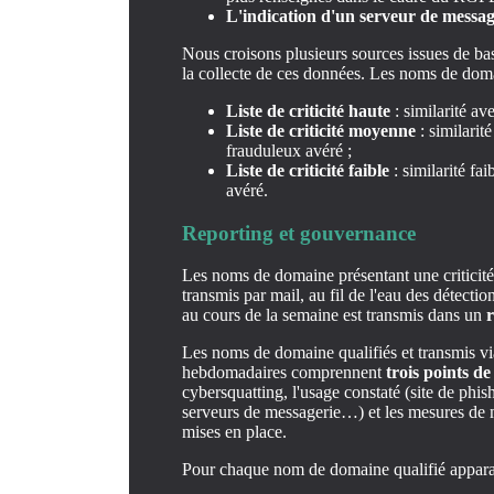
L'indication d'un serveur de messa
Nous croisons plusieurs sources issues de ba
la collecte de ces données. Les noms de domain
Liste de criticité haute
: similarité av
Liste de criticité moyenne
: similarit
frauduleux avéré ;
Liste de criticité faible
: similarité fa
avéré.
Reporting et gouvernance
Les noms de domaine présentant une criticité 
transmis par mail, au fil de l'eau des détect
au cours de la semaine est transmis dans un
Les noms de domaine qualifiés et transmis via
hebdomadaires comprennent
trois points de
cybersquatting, l'usage constaté (site de phish
serveurs de messagerie…) et les mesures de 
mises en place.
Pour chaque nom de domaine qualifié appar