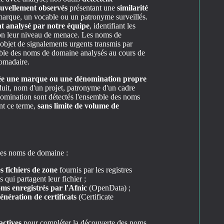
uvellement observés
présentant une
similarité
arque, un vocable ou un patronyme surveillés.
t analysé par notre équipe
, identifiant les
 selon leur niveau de menace. Les noms de
l'objet de signalements urgents transmis par
semble des noms de domaine analysés au cours de
domadaire.
ée une marque ou une dénomination propre
uit, nom d'un projet, patronyme d'un cadre
nomination sont détectés l'ensemble des noms
nt ce terme,
sans limite de volume de
 des noms de domaine :
s fichiers de zone
fournis par les registres
 qui partagent leur fichier ;
oms enregistrés par l'Afnic
(OpenData) ;
nération de certificats
(Certificate
actives
pour compléter la découverte des noms