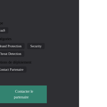
pe
SaaS
tégories
Brand Protection
Security
Threat Detection
tions de déploiement
ontact Partenaire
Contacter le
partenaire