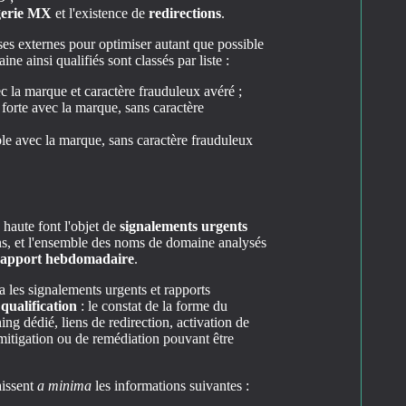
gerie MX
et l'existence de
redirections
.
ses externes pour optimiser autant que possible
e ainsi qualifiés sont classés par liste :
ec la marque et caractère frauduleux avéré ;
é forte avec la marque, sans caractère
ible avec la marque, sans caractère frauduleux
haute font l'objet de
signalements urgents
ions, et l'ensemble des noms de domaine analysés
rapport hebdomadaire
.
 les signalements urgents et rapports
 qualification
: le constat de la forme du
ing dédié, liens de redirection, activation de
mitigation ou de remédiation pouvant être
aissent
a minima
les informations suivantes :