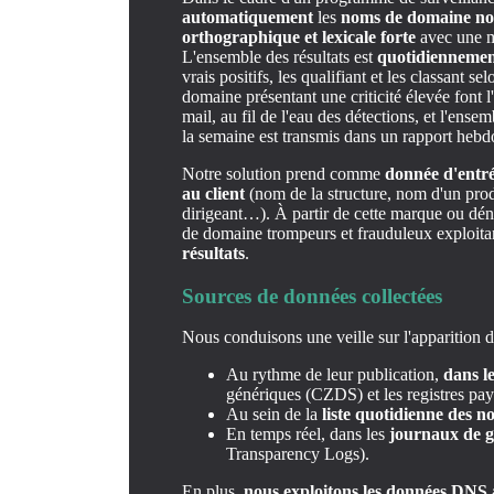
automatiquement
les
noms de domaine no
orthographique et lexicale forte
avec une m
L'ensemble des résultats est
quotidiennemen
vrais positifs, les qualifiant et les classant
domaine présentant une criticité élevée font 
mail, au fil de l'eau des détections, et l'en
la semaine est transmis dans un rapport heb
Notre solution prend comme
donnée d'entr
au client
(nom de la structure, nom d'un prod
dirigeant…). À partir de cette marque ou dé
de domaine trompeurs et frauduleux exploita
résultats
.
Sources de données collectées
Nous conduisons une veille sur l'apparition
Au rythme de leur publication,
dans le
génériques (CZDS) et les registres pays
Au sein de la
liste quotidienne des n
En temps réel, dans les
journaux de gé
Transparency Logs).
En plus,
nous exploitons les données DNS 