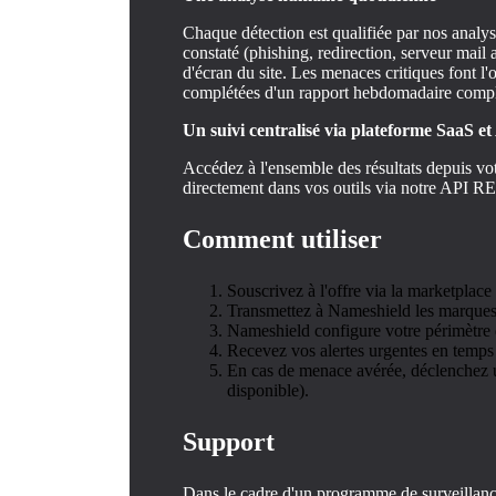
Chaque détection est qualifiée par nos analys
constaté (phishing, redirection, serveur ma
d'écran du site. Les menaces critiques font l'o
complétées d'un rapport hebdomadaire compl
Un suivi centralisé via plateforme SaaS e
Accédez à l'ensemble des résultats depuis vo
directement dans vos outils via notre API R
Comment utiliser
Souscrivez à l'offre via la marketplac
Transmettez à Nameshield les marques 
Nameshield configure votre périmètre 
Recevez vos alertes urgentes en temps 
En cas de menace avérée, déclenchez 
disponible).
Support
Dans le cadre d'un programme de surveillanc