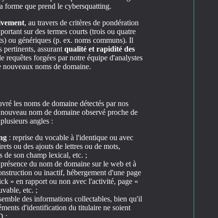
a forme que prend le cybersquatting.
ivement
, au travers de critères de pondération
ortant sur des termes courts (trois ou quatre
ts) ou génériques (p. ex. noms communs). Il
s pertinents, assurant
qualité et rapidité des
de requêtes forgées par notre équipe d'analystes
e de nouveaux noms de domaine.
ouvré les noms de domaine détectés par nos
un nouveau nom de domaine observé proche de
plusieurs angles :
ng
: reprise du vocable à l'identique ou avec
irets ou des ajouts de lettres ou de mots,
de son champ lexical, etc. ;
la présence du nom de domaine sur le web et à
construction ou inactif, hébergement d'une page
ick » en rapport ou non avec l'activité, page «
vable, etc. ;
nsemble des informations collectables, bien qu'il
éments d'identification du titulaire ne soient
D ;