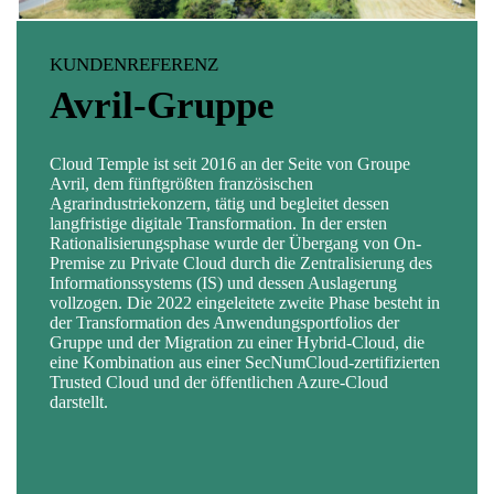
KUNDENREFERENZ
KUNDENFALL
KUNDENFALL
Avril-Gruppe
Institut de Recherche
Apave-Gruppe
pour le Développement
Cloud Temple ist seit 2016 an der Seite von Groupe
Als Spezialist für die Beherrschung von technischen,
(IRD)
Avril, dem fünftgrößten französischen
menschlichen, ökologischen und digitalen Risiken
Agrarindustriekonzern, tätig und begleitet dessen
begleitet die Apave-Gruppe Unternehmen bei den
langfristige digitale Transformation. In der ersten
großen technologischen Veränderungen.
(Forschungsinstitut für
Rationalisierungsphase wurde der Übergang von On-
Um ihr Wachstum zu beschleunigen und die Sicherheit
Premise zu Private Cloud durch die Zentralisierung des
ihres IS zu erhöhen, stützte sich die Gruppe ab 2015 auf
Entwicklung)
Informationssystems (IS) und dessen Auslagerung
Cloud Temple, um Schritt für Schritt die komplette
vollzogen. Die 2022 eingeleitete zweite Phase besteht in
Neugestaltung ihrer Infrastrukturen durchzuführen.
der Transformation des Anwendungsportfolios der
Im Laufe der Jahre hat Cloud Temple der
Apave-Gruppe
Das IRD ist eine international anerkannte öffentliche
Gruppe und der Migration zu einer Hybrid-Cloud, die
ermöglicht, ihre IT-Ausgaben besser zu kontrollieren -
Einrichtung, die Forschung betreibt und Wissen zum
eine Kombination aus einer SecNumCloud-zertifizierten
insbesondere durch die Drittelung der Anzahl ihrer
Nutzen der Länder des Südens teilt. Im Rahmen seines
Trusted Cloud und der öffentlichen Azure-Cloud
virtuellen Maschinen - und ihre Ressourcen wieder auf
Programms zur digitalen Transformation hat sich das
darstellt.
ihr Kerngeschäft zu fokussieren.
IRD für Cloud Temple entschieden, um es bei der
Auslagerung seines Informationssystems zu unterstützen
und die Innovation und Konzeption neuer
Geschäftsanwendungen zu beschleunigen, wobei eine