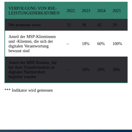
VERFOLGUNG VON RSE-
Z
2022
2023
2024
2025
LEISTUNGSINDIKATOREN
2
Net promoter score
33
36
42
59
5
Anteil der MSP-Klientinnen
und -Klienten, die sich der
–
18%
60%
100%
1
digitalen Verantwortung
bewusst sind
Anteil der MSP-Kunden, die
bei ihrer Transformation zu
–
10%
20%
30%
4
digitaler Nüchternheit
begleitet wurden
*** Indikator wird gemessen