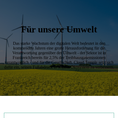
Für unsere Umwelt
Das starke Wachstum der digitalen Welt bedeutet in den
kommenden Jahren eine große Herausforderung für die
Verantwortung gegenüber der Umwelt - der Sektor ist in
Frankreich bereits für 2,5% der Treibhausgasemissionen
verantwortlich - und für die Gesellschaft. Cloud Temple setzt sich
dafür ein, seinen Fußabdruck in seinem Ökosystem zu verbessern.