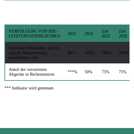
VERFOLGUNG VON RSE-
Ziel
Ziel
2023
2024
LEISTUNGSINDIKATOREN
2025
2026
Anteil der Mitarbeiter, die für
digitale Verantwortung
80%
100%
100%
100%
sensibilisiert sind
Anteil der verwerteten
***%
50%
75%
75%
Altgeräte in Rechenzentren
*** Indikator wird gemessen