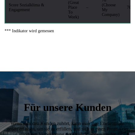
76
(Great
Score Sozialklima &
(Choose
Place
–
76
Engagement
My
To
Company)
Work)
*** Indikator wird gemessen
Für unsere Kunden
Wenn man den Kunden zuhört, kann man ihre Erwartungen
genau erfassen, um sie zu erfüllen, und sich in einen Prozess der
ständigen Verbesserung der Qualität, aber auch der