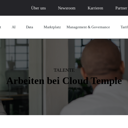
Über uns
Newsroom
Karrieren
Partner
t
AI
Data
Marktplatz
Management & Governance
Tarif
TALENTE
Arbeiten bei Cloud Temple