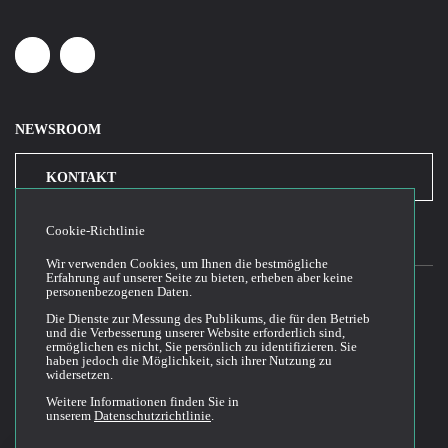
Linkedin
Youtube
NEWSROOM
KONTAKT
Cookie-Richtlinie
Wir verwenden Cookies, um Ihnen die bestmögliche
Erfahrung auf unserer Seite zu bieten, erheben aber keine
personenbezogenen Daten.
Die Dienste zur Messung des Publikums, die für den Betrieb
2026© Cloud Temple
und die Verbesserung unserer Website erforderlich sind,
ermöglichen es nicht, Sie persönlich zu identifizieren. Sie
Allgemeine Bedingungen für die Nutzung der Website
haben jedoch die Möglichkeit, sich ihrer Nutzung zu
widersetzen.
Politik der Vertraulichkeit
Politik der Cookies
Weitere Informationen finden Sie in
unserem
Datenschutzrichtlinie
.
Allgemeine Geschäftsbedingungen für den Verkauf und die Nutzung
Dokumentationstechnik