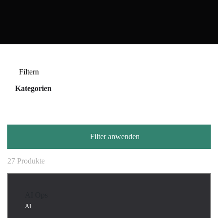
Filtern
Kategorien
Compute
Data
AI
Filter anwenden
Management & Governance
Netzwerk
27 Produkte
Sicherheit
Speicherung
AI Ops
AI