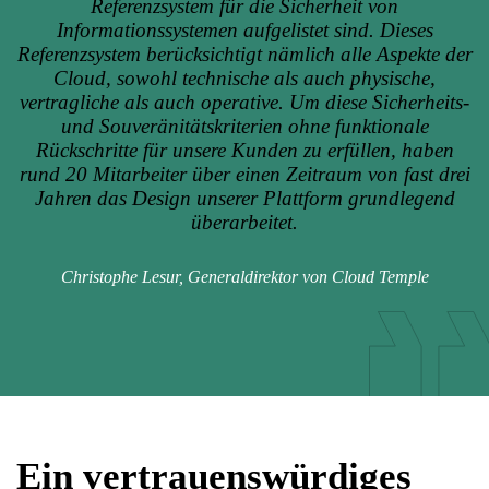
Referenzsystem für die Sicherheit von
Informationssystemen aufgelistet sind. Dieses
Referenzsystem berücksichtigt nämlich alle Aspekte der
Cloud, sowohl technische als auch physische,
vertragliche als auch operative. Um diese Sicherheits-
und Souveränitätskriterien ohne funktionale
Rückschritte für unsere Kunden zu erfüllen, haben
rund 20 Mitarbeiter über einen Zeitraum von fast drei
Jahren das Design unserer Plattform grundlegend
überarbeitet.
Christophe Lesur, Generaldirektor von Cloud Temple
Ein vertrauenswürdiges