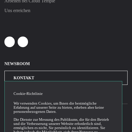
Arbeiten bei Cloud Temple
Uns erreichen
Linkedin
Youtube
NEWSROOM
KONTAKT
Cookie-Richtlinie
Wir verwenden Cookies, um Ihnen die bestmögliche
Erfahrung auf unserer Seite zu bieten, erheben aber keine
personenbezogenen Daten.
Die Dienste zur Messung des Publikums, die für den Betrieb
2026© Cloud Temple
und die Verbesserung unserer Website erforderlich sind,
ermöglichen es nicht, Sie persönlich zu identifizieren. Sie
Allgemeine Bedingungen für die Nutzung der Website