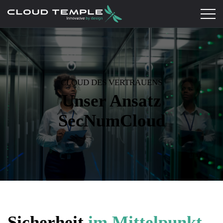
CLOUD DES VERTRAUENS
Unser Ansatz
SecNumCloud
Sicherheit
im Mittelpunkt
.