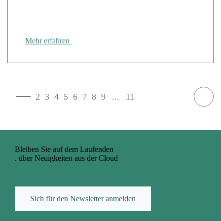
der Digitalisierung der Welt Banken, Versicherungen
& Finanzen
Mehr erfahren
1
2
3
4
5
6
7
8
9
...
11
Bleiben Sie auf dem Laufenden
. über Neuigkeiten aus der Cloud
Sich für den Newsletter anmelden