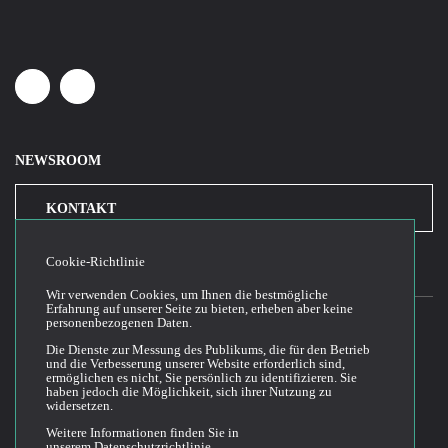
Linkedin
Youtube
NEWSROOM
KONTAKT
Cookie-Richtlinie
Wir verwenden Cookies, um Ihnen die bestmögliche
Erfahrung auf unserer Seite zu bieten, erheben aber keine
personenbezogenen Daten.
Die Dienste zur Messung des Publikums, die für den Betrieb
2026© Cloud Temple
und die Verbesserung unserer Website erforderlich sind,
ermöglichen es nicht, Sie persönlich zu identifizieren. Sie
Allgemeine Bedingungen für die Nutzung der Website
haben jedoch die Möglichkeit, sich ihrer Nutzung zu
widersetzen.
Politik der Vertraulichkeit
Politik der Cookies
Weitere Informationen finden Sie in
unserem
Datenschutzrichtlinie
.