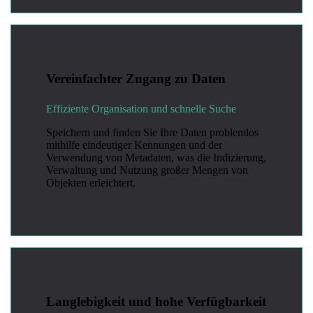
Vereinfachter Zugang zu Daten
Effiziente Organisation und schnelle Suche
Speichern und finden Sie Ihre Daten problemlos
mithilfe eindeutiger Kennungen und der
Verwendung von Metadaten, was die Indizierung,
Verwaltung und Nutzung großer Mengen von
Objekten erleichtert.
Langlebigkeit und hohe Verfügbarkeit