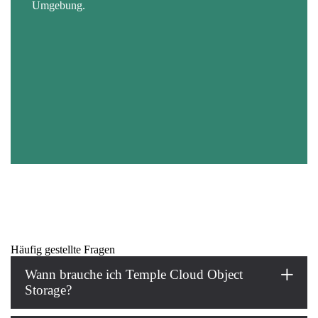
Umgebung.
Komplexität.
Nichtabstreitbarkeit.
Gewinn
Vollständige Einhaltung der französischen und
europäischen gesetzlichen Anforderungen an die
Datenresidenz, wodurch das Risiko rechtlicher
Sanktionen beseitigt wird.
Häufig gestellte Fragen
Wann brauche ich Temple Cloud Object
Storage?