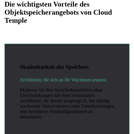
Die wichtigsten Vorteile des
Objektspeicherangebots von Cloud
Temple
Skalierbarkeit des Speichers
Architektur, die sich an Ihr Wachstum anpasst
Skalieren Sie Ihre Speicherkapazitäten ohne
Einschränkungen mit einer horizontalen
Architektur, die darauf ausgelegt ist, das ständig
wachsende Datenvolumen ohne Unterbrechungen
oder komplexe Neukonfigurationen zu
absorbieren.