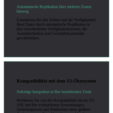
Automatische Replikation über mehrere Zonen
hinweg
Garantieren Sie den Schutz und die Verfügbarkeit
Ihrer Daten durch automatische Replikation in
drei verschiedenen Verfügbarkeitszonen, die
Ausfallsicherheit und Geschäftskontinuität
gewährleisten.
Kompatibilität mit dem S3-Ökosystem
Sofortige Integration in Ihre bestehenden Tools
Profitieren Sie von der Kompatibilität mit der S3-
API, um Ihre vorhandenen Anwendungen,
Sicherungstools und Plattformen ohne größere