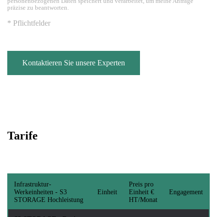
personenbezogenen Daten speichert und verarbeitet, um meine Anfrage
präzise zu beantworten.
* Pflichtfelder
Kontaktieren Sie unsere Experten
Tarife
Infrastruktur-
Preis pro
Werkeinheiten - S3
Einheit
Einheit €
Engagement
STORAGE Hochleistung
HT/Monat