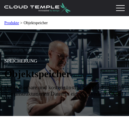
Produkte
> Objektspeicher
SPEICHERUNG
Objektspeicher
Die skalierbare und kostengünstige Speicherlösung für
Ihre unstrukturierten Daten in einer souveränen Cloud.