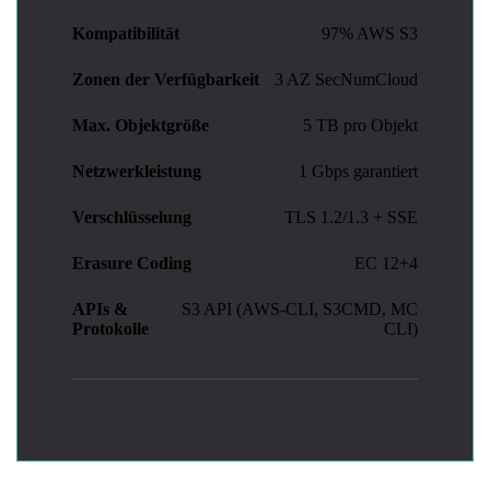
Kompatibilität
97% AWS S3
Zonen der Verfügbarkeit
3 AZ SecNumCloud
Max. Objektgröße
5 TB pro Objekt
Netzwerkleistung
1 Gbps garantiert
Verschlüsselung
TLS 1.2/1.3 + SSE
Erasure Coding
EC 12+4
APIs &
S3 API (AWS-CLI, S3CMD, MC
Protokolle
CLI)