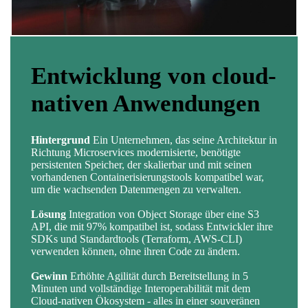
Entwicklung von cloud-
Anti-Ransomware-
Einhaltung von
nativen Anwendungen
Schutz
Vorschriften und
gesetzliche
Hintergrund
Hintergrund
Ein Unternehmen, das seine Architektur in
Angesichts der zunehmenden
Archivierung
Richtung Microservices modernisierte, benötigte
Cyberangriffe wollte eine Organisation die Integrität
persistenten Speicher, der skalierbar und mit seinen
ihrer kritischen Datensicherungen gegen böswillige
vorhandenen Containerisierungstools kompatibel war,
Änderungen oder Löschversuche absichern.
um die wachsenden Datenmengen zu verwalten.
Hintergrund
Ein Finanzinstitut, das den Standards SEC
Lösung
: Object Lock (WORM) implementieren,
17a-4 / FINRA unterliegt, und ein Unternehmen des
Lösung
wodurch Buckets unveränderlich werden. Diese
Integration von Object Storage über eine S3
Gesundheitswesens mussten die integre und sichere
API, die mit 97% kompatibel ist, sodass Entwickler ihre
Richtlinie verhindert physisch das Löschen, selbst durch
Aufbewahrung sensibler Dokumente über einen
SDKs und Standardtools (Terraform, AWS-CLI)
ein Administratorkonto, bis zum Ablauf des festgelegten
längeren Zeitraum gewährleisten.
verwenden können, ohne ihren Code zu ändern.
Zeitraums.
Lösung
: Nutzung von SecNumCloud- und HDS-
Gewinn
Gewinn
Erhöhte Agilität durch Bereitstellung in 5
: Garantierte Wiederherstellung von Daten nach
qualifiziertem Speicher in Kombination mit
Minuten und vollständige Interoperabilität mit dem
einem Angriff und drastische Stärkung der
Datenimmutabilität und erweiterter Verschlüsselung
Cloud-nativen Ökosystem - alles in einer souveränen
Ausfallsicherheit der IT ohne zusätzliche betriebliche
(SSE-C) zur Gewährleistung von Vertraulichkeit und