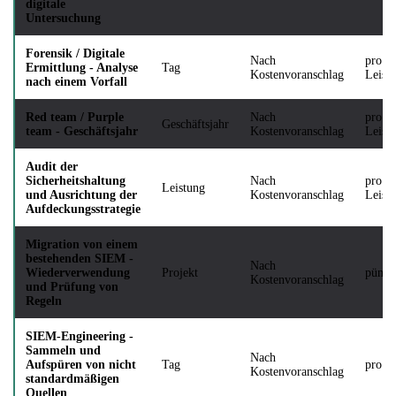
digitale
Untersuchung
Forensik / Digitale
Nach
pro
Ermittlung - Analyse
Tag
Kostenvoranschlag
Leist
nach einem Vorfall
Red team / Purple
Nach
pro
Geschäftsjahr
team - Geschäftsjahr
Kostenvoranschlag
Leist
Audit der
Sicherheitshaltung
Nach
pro
Leistung
und Ausrichtung der
Kostenvoranschlag
Leist
Aufdeckungsstrategie
Migration von einem
bestehenden SIEM -
Nach
Wiederverwendung
Projekt
pünkt
Kostenvoranschlag
und Prüfung von
Regeln
SIEM-Engineering -
Sammeln und
Nach
Aufspüren von nicht
Tag
pro T
Kostenvoranschlag
standardmäßigen
Quellen