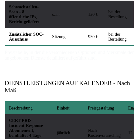
Schwachstellen-
Scan - 8
bei der
scan
120 €
öffentliche IPs,
Bestellung
Bericht geliefert
Zusätzlicher SOC-
bei der
Sitzung
950 €
Ausschuss
Bestellung
Preistabelle, in der die verschiedenen Optionen und Merkmale der
angebotenen Dienste detailliert aufgeführt sind.
DIENSTLEISTUNGEN AUF KALENDER - Nach
Maß
Beschreibung
Einheit
Preisgestaltung
Engag
CERT PRIS -
Incident Response
Abonnement,
Nach
jährlich
12 Mo
beinhaltet 4 Tage
Kostenvoranschlag