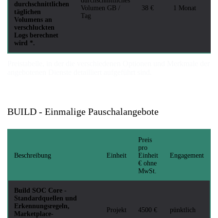
durchschnittliches
durchschnittlichen
Volumen GB /
38 €
1 Monat
täglichen
Tag
Volumens an
verschluckten
Logs berechnet
wird *.
Preistabelle, in der die verschiedenen Optionen und Merkmale der
angebotenen Dienste detailliert aufgeführt sind.
BUILD - Einmalige Pauschalangebote
Preis
pro
Beschreibung
Einheit
Einheit
Engagement
€ ohne
MwSt.
Build SOC Core -
Standardquellen und
Erkennungsregeln,
Projekt
4500 €
pünktlich
Marketplace-