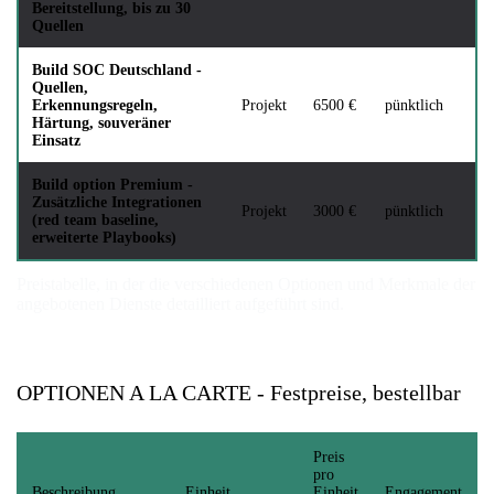
Bereitstellung, bis zu 30
Quellen
Build SOC Deutschland -
Quellen,
Erkennungsregeln,
Projekt
6500 €
pünktlich
Härtung, souveräner
Einsatz
Build option Premium -
Zusätzliche Integrationen
Projekt
3000 €
pünktlich
(red team baseline,
erweiterte Playbooks)
Preistabelle, in der die verschiedenen Optionen und Merkmale der
angebotenen Dienste detailliert aufgeführt sind.
OPTIONEN A LA CARTE - Festpreise, bestellbar
Preis
pro
Beschreibung
Einheit
Einheit
Engagement