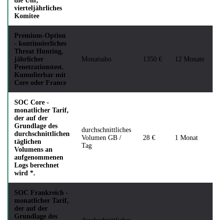
die Uhr,
vierteljährliches
Komitee
Premium-Option
- kontinuierliches
Threat Hunting,
jährlicher
Monatsabo
1350 €
12 Monate
Penetrationstest.
Kumulierbar mit
Core oder France
SOC Core -
monatlicher Tarif,
der auf der
Grundlage des
durchschnittliches
durchschnittlichen
Volumen GB /
28 €
1 Monat
täglichen
Tag
Volumens an
aufgenommenen
Logs berechnet
wird *.
SOC Frankreich -
monatlicher Tarif,
der auf der
Grundlage des