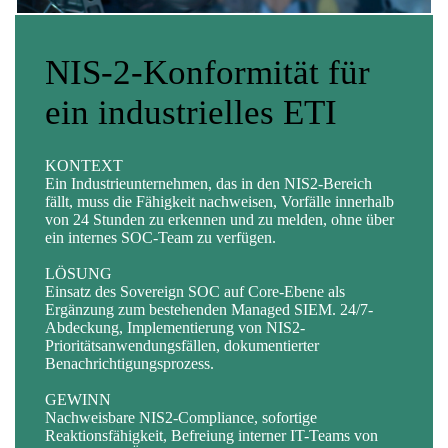
NIS-2-Konformität für
Erkennung von
Souveräner SOC für
ein industrielles ETI
Seitwärtsbewegungen
einen wichtigen
nach der
Betreiber
KONTEXT
Kommerzialisierung
Ein Industrieunternehmen, das in den NIS2-Bereich
fällt, muss die Fähigkeit nachweisen, Vorfälle innerhalb
KONTEXT
von 24 Stunden zu erkennen und zu melden, ohne über
Ein systemrelevanter Betreiber (EE/EI) muss die
ein internes SOC-Team zu verfügen.
Überwachung an einen qualifizierten Dienstleister
KONTEXT
übertragen, und zwar auf einer Infrastruktur, die gegen
Eine Gesundheitseinrichtung vermutet eine
LÖSUNG
extraterritoriale Gesetze geschützt ist und über eine
Kompromittierung und möchte alle ungewöhnlichen
Einsatz des Sovereign SOC auf Core-Ebene als
PDIS-Zertifizierung verfügt.
Aktivitäten in ihrem Active Directory und auf ihren
Ergänzung zum bestehenden Managed SIEM. 24/7-
kritischen Servern identifizieren.
Abdeckung, Implementierung von NIS2-
LÖSUNG
Prioritätsanwendungsfällen, dokumentierter
Bereitstellung des Sovereign SOC auf Frankreich-Ebene
LÖSUNG
Benachrichtigungsprozess.
in der SecNumCloud-zertifizierten Cloud von Cloud
Aktivierung der spezifischen MITRE ATT&CK-Regeln
Temple sowie strikte Isolierung.
+ Threat Hunting L3: schnelle Identifizierung von IOCs,
GEWINN
Empfehlungen zur Eindämmung.
Nachweisbare NIS2-Compliance, sofortige
GEWINN
Reaktionsfähigkeit, Befreiung interner IT-Teams von
Garantierte End-to-End-Sicherheit, frühzeitige
GEWINN