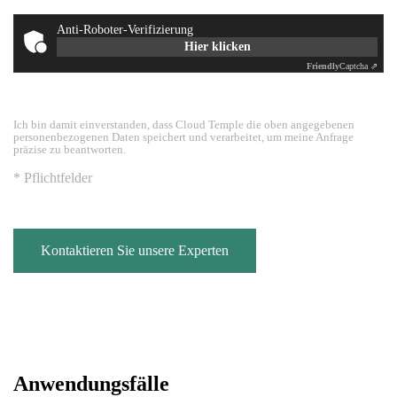
Anti-Roboter-Verifizierung
Hier klicken
Friendly
Captcha ⇗
Ich bin damit einverstanden, dass Cloud Temple die oben angegebenen
personenbezogenen Daten speichert und verarbeitet, um meine Anfrage
präzise zu beantworten.
* Pflichtfelder
Kontaktieren Sie unsere Experten
Anwendungsfälle