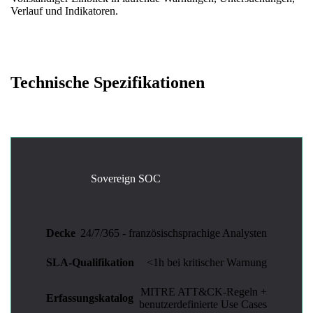
Verlauf und Indikatoren.
Technische Spezifikationen
Sovereign SOC
Decke
24/7/365 - französischsprachige Analysten
SLA-Qualifikation
<1h bei kritischer Warnung
MITRE ATT&CK-Regeln +
Erfassungskatalog
benutzerdefinierte Use Cases