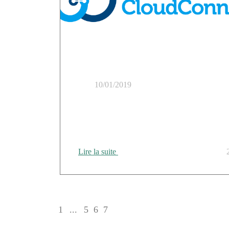
10/01/2019
Cloud Temple favorise la transformation numé
de ses clients
Lire la suite
1
...
5
6
7
8