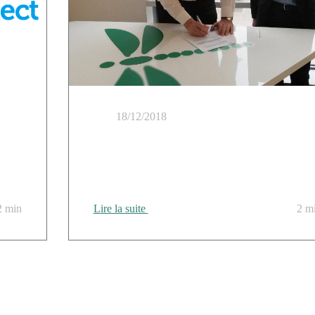
18/12/2018
rique
Cloud Temple adopte une approche hybride et
intègre nativement le cloud public dans son socle
technique​
2 min
Lire la suite
2 m