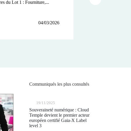
Article suivant
es du Lot 1 : Fourniture,...
04/03/2026
03/12/2025
19/11/2025
Communiqués les plus consultés
19/11/2025
Souveraineté numérique : Cloud
Temple devient le premier acteur
européen certifié Gaia-X Label
level 3