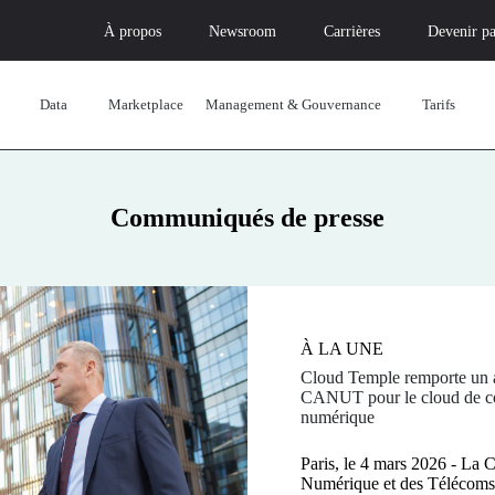
À propos
Newsroom
Carrières
Devenir pa
Data
Marketplace
Management & Gouvernance
Tarifs
Communiqués de presse
À LA UNE
À LA UNE
À LA UNE
Cloud Temple remporte un a
SFR Business s’associe à C
Souveraineté numérique : C
CANUT pour le cloud de con
déploiement d’un cloud so
acteur européen certifié Ga
numérique
Paris, le 3 décembre 2025 
Paris, le 19 novembre 2025
Paris, le 4 mars 2026 - La
opérateur télécoms pour les 
premier fournisseur de cloud
Numérique et des Télécoms
son positionnement sur le m
marquant...