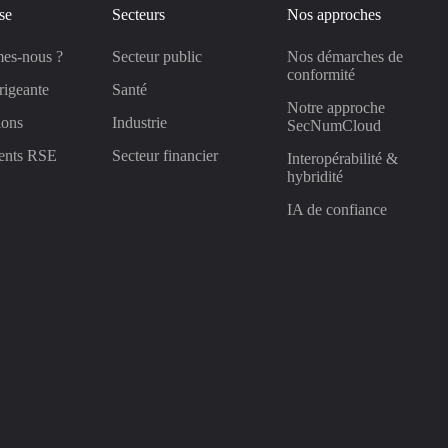
se
Secteurs
Nos approches
es-nous ?
Secteur public
Nos démarches de
conformité
rigeante
Santé
Notre approche
ions
Industrie
SecNumCloud
ents RSE
Secteur financier
Interopérabilité &
hybridité
IA de confiance