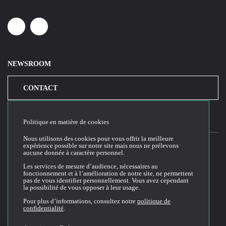
Linkedin
Youtube
NEWSROOM
CONTACT
Politique en matière de cookies
Nous utilisons des cookies pour vous offrir la meilleure
expérience possible sur notre site mais nous ne prélevons
aucune donnée à caractère personnel.
2026© Cloud Temple
Les services de mesure d’audience, nécessaires au
fonctionnement et à l’amélioration de notre site, ne permettent
Conditions générales d'utilisation du site web
pas de vous identifier personnellement. Vous avez cependant
la possibilité de vous opposer à leur usage.
Politique de confidentialité
Politique de cookies
Pour plus d’informations, consultez notre
politique de
confidentialité
.
Conditions Générales de Vente et Utilisation (CGVU)
Documentation technique