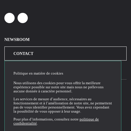
Linkedin
Youtube
NEWSROOM
CONTACT
Politique en matière de cookies
Nous utilisons des cookies pour vous offrir la meilleure
expérience possible sur notre site mais nous ne prélevons
aucune donnée à caractère personnel.
2026© Cloud Temple
Les services de mesure d’audience, nécessaires au
fonctionnement et à l’amélioration de notre site, ne permettent
Conditions générales d'utilisation du site web
pas de vous identifier personnellement. Vous avez cependant
la possibilité de vous opposer à leur usage.
Politique de confidentialité
Politique de cookies
Pour plus d’informations, consultez notre
politique de
confidentialité
.
Conditions Générales de Vente et Utilisation (CGVU)