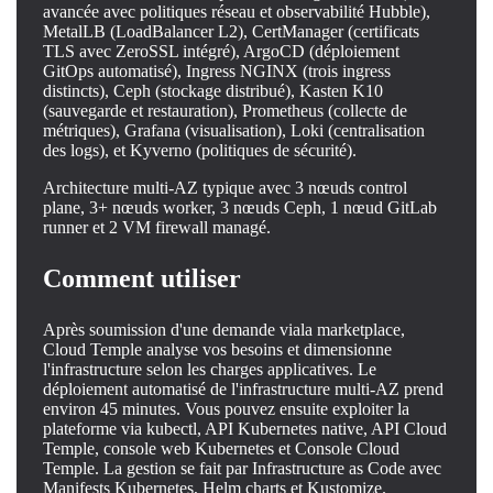
avancée avec politiques réseau et observabilité Hubble),
MetalLB (LoadBalancer L2), CertManager (certificats
TLS avec ZeroSSL intégré), ArgoCD (déploiement
GitOps automatisé), Ingress NGINX (trois ingress
distincts), Ceph (stockage distribué), Kasten K10
(sauvegarde et restauration), Prometheus (collecte de
métriques), Grafana (visualisation), Loki (centralisation
des logs), et Kyverno (politiques de sécurité).
Architecture multi-AZ typique avec 3 nœuds control
plane, 3+ nœuds worker, 3 nœuds Ceph, 1 nœud GitLab
runner et 2 VM firewall managé.
Comment utiliser
Après soumission d'une demande viala marketplace,
Cloud Temple analyse vos besoins et dimensionne
l'infrastructure selon les charges applicatives. Le
déploiement automatisé de l'infrastructure multi-AZ prend
environ 45 minutes. Vous pouvez ensuite exploiter la
plateforme via kubectl, API Kubernetes native, API Cloud
Temple, console web Kubernetes et Console Cloud
Temple. La gestion se fait par Infrastructure as Code avec
Manifests Kubernetes, Helm charts et Kustomize.