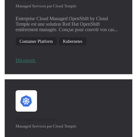
Kubernetes
Managed Services par Cloud Temple
Linux
Enterprise Cloud Managed OpenShift by Cloud
Machine Learning
Temple est une solution Red Hat OpenShift
Network
entièrement managée. Conçue pour couvrir vos cas...
Operating System
Container Platform
Kubernetes
Productivity
Security
SIEM
Découvrir
Threat Detection
Windows
Managed Kubernetes
Managed Services par Cloud Temple