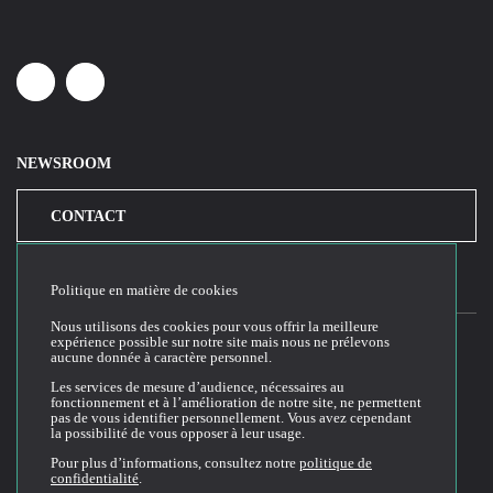
Linkedin
Youtube
NEWSROOM
CONTACT
Politique en matière de cookies
Nous utilisons des cookies pour vous offrir la meilleure
expérience possible sur notre site mais nous ne prélevons
aucune donnée à caractère personnel.
2026© Cloud Temple
Les services de mesure d’audience, nécessaires au
fonctionnement et à l’amélioration de notre site, ne permettent
Conditions générales d'utilisation du site web
pas de vous identifier personnellement. Vous avez cependant
la possibilité de vous opposer à leur usage.
Politique de confidentialité
Politique de cookies
Pour plus d’informations, consultez notre
politique de
confidentialité
.
Conditions Générales de Vente et Utilisation (CGVU)