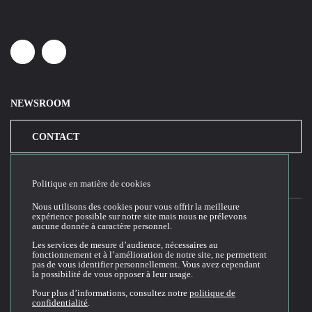
Linkedin
Youtube
NEWSROOM
CONTACT
Politique en matière de cookies
Nous utilisons des cookies pour vous offrir la meilleure
expérience possible sur notre site mais nous ne prélevons
aucune donnée à caractère personnel.
2026© Cloud Temple
Les services de mesure d’audience, nécessaires au
fonctionnement et à l’amélioration de notre site, ne permettent
Conditions générales d'utilisation du site web
pas de vous identifier personnellement. Vous avez cependant
la possibilité de vous opposer à leur usage.
Politique de confidentialité
Politique de cookies
Pour plus d’informations, consultez notre
politique de
confidentialité
.
Conditions Générales de Vente et Utilisation (CGVU)