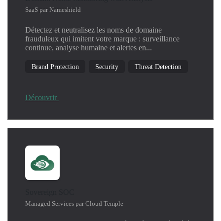
Kubernetes
SaaS par Nameshield
Linux
Détectez et neutralisez les noms de domaine
Machine Learning
frauduleux qui imitent votre marque : surveillance
Network
continue, analyse humaine et alertes en...
Operating System
Brand Protection
Security
Threat Detection
Productivity
Security
SIEM
Découvrir
Threat Detection
Windows
Sovereign SOC
Managed Services par Cloud Temple