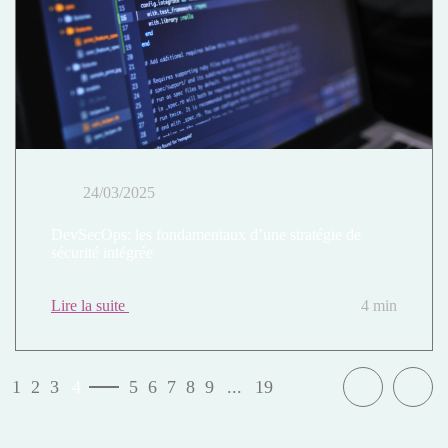
24/03/2025
DevSecOps: les fondamentaux d’une stratégie de
sécurité intégrée
Lire la suite
4 min
1
2
3
4
5
6
7
8
9
...
19