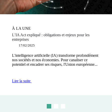
À LA UNE
À LA UNE
À LA UNE
L’IA Act expliqué : obligations et enjeux pour les
Éditeurs de logiciels : pourquoi devenir plateforme de
Façonner une Europe puissante et innovante : les
entreprises
dématérialisation partenaire ?
mesures clés proposées dans le rapport Draghi
17/02/2025
12/12/2024
03/12/2024
L'intelligence artificielle (IA) transforme profondément
L'obligation de facturation électronique dans les
L'Europe fait aujourd’hui face à un défi d'innovation et
nos sociétés et nos économies. Pour canaliser ce
échanges BtoB s'inscrit dans un cadre réglementaire
est en train de subir un déclassement compétitif majeur,
potentiel et encadrer ses risques, l'Union européenne...
visant à moderniser et sécuriser les échanges...
face aux...
Lire la suite
Lire la suite
Lire la suite