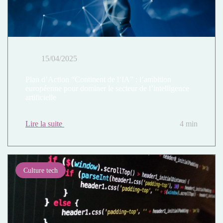
15/04/2025
Plan d’Action “Continent de l’IA” : l’ambition
européenne pour dominer le secteur de l’intelligence
artificielle
Lire la suite
4 min
Culture tech