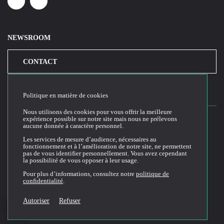
Linkedin
Youtube
NEWSROOM
CONTACT
Politique en matière de cookies
Nous utilisons des cookies pour vous offrir la meilleure
expérience possible sur notre site mais nous ne prélevons
aucune donnée à caractère personnel.
2026© Cloud Temple
Les services de mesure d’audience, nécessaires au
fonctionnement et à l’amélioration de notre site, ne permettent
Conditions générales d'utilisation du site web
pas de vous identifier personnellement. Vous avez cependant
la possibilité de vous opposer à leur usage.
Politique de confidentialité
Politique de cookies
Pour plus d’informations, consultez notre
politique de
confidentialité
.
Conditions Générales de Vente et Utilisation (CGVU)
Documentation technique
Autoriser
Refuser