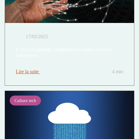
17/02/2025
L’IA Act expliqué : obligations et enjeux pour les
entreprises
Lire la suite
4 min
Culture tech