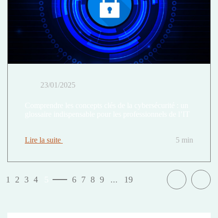
23/01/2025
Comprendre les concepts clés de la cybersécurité : un
glossaire indispensable pour les professionnels de l’IT
Lire la suite
5 min
1
2
3
4
5
6
7
8
9
...
19