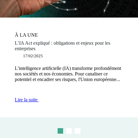
À LA UNE
À LA UNE
À LA UNE
L’IA Act expliqué : obligations et enjeux pour les
Éditeurs de logiciels : pourquoi devenir plateforme de
Façonner une Europe puissante et innovante : les
entreprises
dématérialisation partenaire ?
mesures clés proposées dans le rapport Draghi
17/02/2025
12/12/2024
03/12/2024
L'intelligence artificielle (IA) transforme profondément
L'obligation de facturation électronique dans les
L'Europe fait aujourd’hui face à un défi d'innovation et
nos sociétés et nos économies. Pour canaliser ce
échanges BtoB s'inscrit dans un cadre réglementaire
est en train de subir un déclassement compétitif majeur,
potentiel et encadrer ses risques, l'Union européenne...
visant à moderniser et sécuriser les échanges...
face aux...
Lire la suite
Lire la suite
Lire la suite