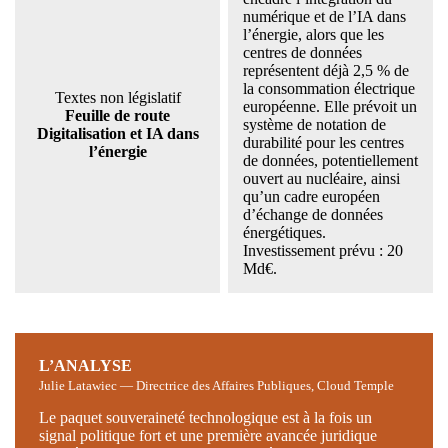
numérique et de l’IA dans
l’énergie, alors que les
centres de données
représentent déjà 2,5 % de
la consommation électrique
Textes non législatif
européenne. Elle prévoit un
Feuille de route
système de notation de
Digitalisation et IA dans
durabilité pour les centres
l’énergie
de données, potentiellement
ouvert au nucléaire, ainsi
qu’un cadre européen
d’échange de données
énergétiques.
Investissement prévu : 20
Md€.
L’ANALYSE
Julie Latawiec — Directrice des Affaires Publiques, Cloud Temple
Le paquet souveraineté technologique est à la fois un
signal politique fort et une première avancée juridique