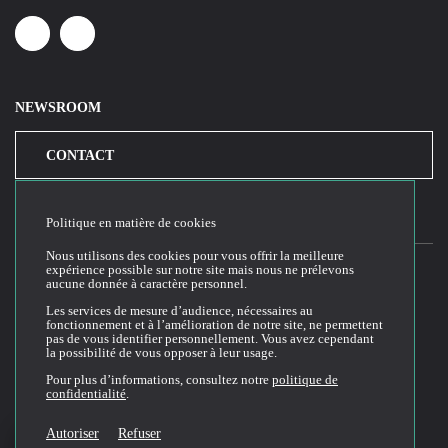
Linkedin
Youtube
NEWSROOM
CONTACT
Politique en matière de cookies
Nous utilisons des cookies pour vous offrir la meilleure
expérience possible sur notre site mais nous ne prélevons
aucune donnée à caractère personnel.
2026© Cloud Temple
Les services de mesure d’audience, nécessaires au
fonctionnement et à l’amélioration de notre site, ne permettent
Conditions générales d'utilisation du site web
pas de vous identifier personnellement. Vous avez cependant
la possibilité de vous opposer à leur usage.
Politique de confidentialité
Politique de cookies
Pour plus d’informations, consultez notre
politique de
confidentialité
.
Conditions Générales de Vente et Utilisation (CGVU)
Documentation technique
Autoriser
Refuser