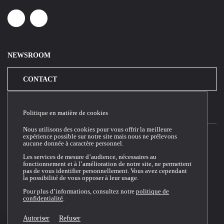
Linkedin
Youtube
NEWSROOM
CONTACT
Politique en matière de cookies
Nous utilisons des cookies pour vous offrir la meilleure
expérience possible sur notre site mais nous ne prélevons
aucune donnée à caractère personnel.
2026© Cloud Temple
Les services de mesure d’audience, nécessaires au
fonctionnement et à l’amélioration de notre site, ne permettent
Conditions générales d'utilisation du site web
pas de vous identifier personnellement. Vous avez cependant
la possibilité de vous opposer à leur usage.
Politique de confidentialité
Politique de cookies
Pour plus d’informations, consultez notre
politique de
confidentialité
.
Conditions Générales de Vente et Utilisation (CGVU)
Documentation technique
Autoriser
Refuser