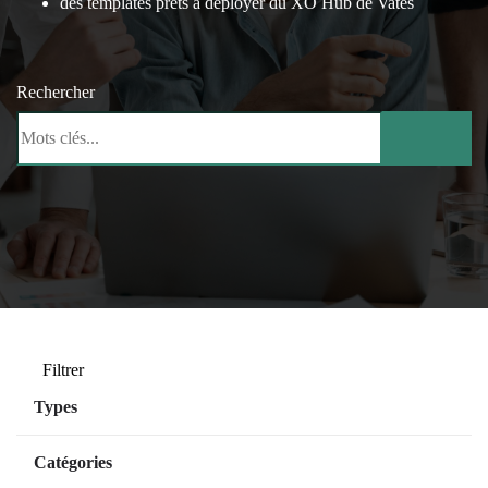
des templates prêts à déployer du XO Hub de Vates
Rechercher
Filtrer
Types
Managed Services
Catégories
SaaS