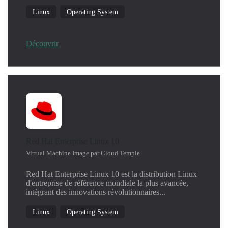
Machine Learning
Linux
Operating System
Network
Operating System
Productivity
Découvrir
Security
SIEM
Threat Detection
Windows
Red Hat Enterprise Linux 10
Virtual Machine Image par Cloud Temple
Red Hat Enterprise Linux 10 est la distribution Linux
d'entreprise de référence mondiale la plus avancée,
intégrant des innovations révolutionnaires...
Linux
Operating System