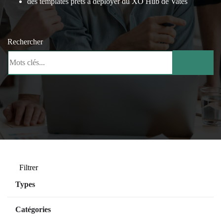
des templates prêts à déployer du XO Hub de Vates
Rechercher
Filtrer
Types
Managed Services
Catégories
SaaS