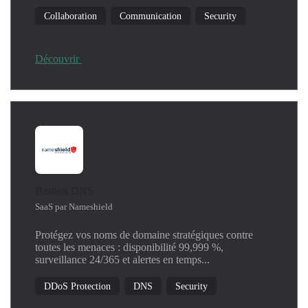
Machine Learning
Collaboration
Communication
Security
Network
Operating System
Productivity
Découvrir
Security
SIEM
Threat Detection
Windows
Bastion DNS
SaaS par Nameshield
Protégez vos noms de domaine stratégiques contre
toutes les menaces : disponibilité 99,999 %,
surveillance 24/365 et alertes en temps...
DDoS Protection
DNS
Security