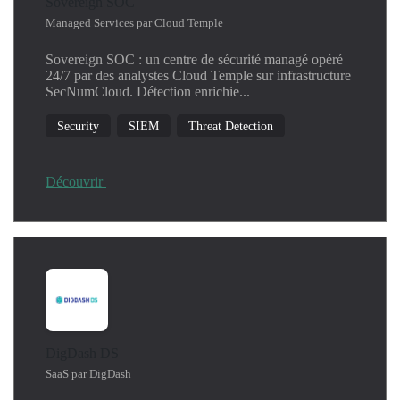
Sovereign SOC
Managed Services par Cloud Temple
Sovereign SOC : un centre de sécurité managé opéré
24/7 par des analystes Cloud Temple sur infrastructure
SecNumCloud. Détection enrichie...
Security
SIEM
Threat Detection
Découvrir
DigDash DS
SaaS par DigDash