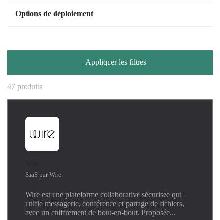
AI
Virtual Machine Image
Options de déploiement
Analytics
OpenIaaS
Anti-Phishing
Contact Partenaire
Automation
VMware
Brand Protection
Appliquer les filtres
Business Intelligence
Collaboration
47 produits
Communication
Container Platform
Data
Database
DDoS Protection
DNS
Wire
Governance
SaaS par Wire
High Availability
Wire est une plateforme collaborative sécurisée qui
Kubernetes
unifie messagerie, conférence et partage de fichiers,
Linux
avec un chiffrement de bout-en-bout. Proposée...