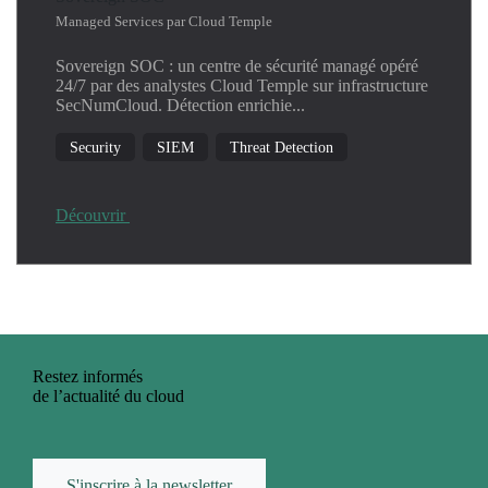
Kubernetes
Managed Services par Cloud Temple
Linux
Sovereign SOC : un centre de sécurité managé opéré
Machine Learning
24/7 par des analystes Cloud Temple sur infrastructure
Network
SecNumCloud. Détection enrichie...
Operating System
Security
SIEM
Threat Detection
Productivity
Security
SIEM
Découvrir
Threat Detection
Windows
Restez informés
de l’actualité du cloud
S'inscrire à la newsletter