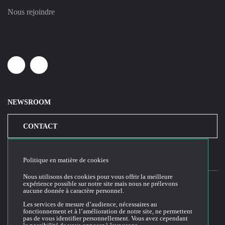
Nous rejoindre
Linkedin
Youtube
NEWSROOM
CONTACT
Politique en matière de cookies
Nous utilisons des cookies pour vous offrir la meilleure
expérience possible sur notre site mais nous ne prélevons
aucune donnée à caractère personnel.
2026© Cloud Temple
Les services de mesure d’audience, nécessaires au
fonctionnement et à l’amélioration de notre site, ne permettent
Conditions générales d'utilisation du site web
pas de vous identifier personnellement. Vous avez cependant