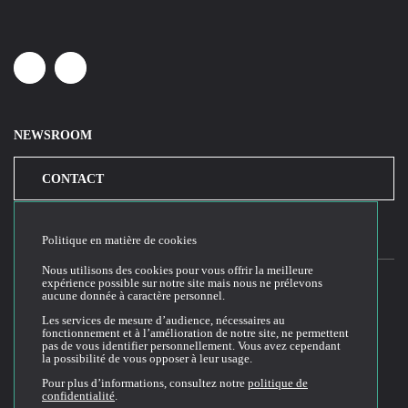
Linkedin
Youtube
NEWSROOM
CONTACT
Politique en matière de cookies
Nous utilisons des cookies pour vous offrir la meilleure
expérience possible sur notre site mais nous ne prélevons
aucune donnée à caractère personnel.
2026© Cloud Temple
Les services de mesure d’audience, nécessaires au
fonctionnement et à l’amélioration de notre site, ne permettent
Conditions générales d'utilisation du site web
pas de vous identifier personnellement. Vous avez cependant
la possibilité de vous opposer à leur usage.
Politique de confidentialité
Politique de cookies
Pour plus d’informations, consultez notre
politique de
confidentialité
.
Conditions Générales de Vente et Utilisation (CGVU)