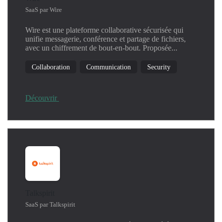
Kubernetes
SaaS par Wire
Linux
Wire est une plateforme collaborative sécurisée qui
Machine Learning
unifie messagerie, conférence et partage de fichiers,
Network
avec un chiffrement de bout-en-bout. Proposée...
Operating System
Collaboration
Communication
Security
Productivity
Security
SIEM
Découvrir
Threat Detection
Windows
Talkspirit
SaaS par Talkspirit