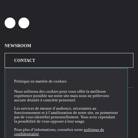
Linkedin
Youtube
NEWSROOM
CONTACT
Politique en matière de cookies
Nous utilisons des cookies pour vous offrir la meilleure
expérience possible sur notre site mais nous ne prélevons
aucune donnée à caractère personnel.
2026© Cloud Temple
Les services de mesure d’audience, nécessaires au
fonctionnement et à l’amélioration de notre site, ne permettent
Conditions générales d'utilisation du site web
pas de vous identifier personnellement. Vous avez cependant
la possibilité de vous opposer à leur usage.
Politique de confidentialité
Politique de cookies
Pour plus d’informations, consultez notre
politique de
confidentialité
.
Conditions Générales de Vente et Utilisation (CGVU)