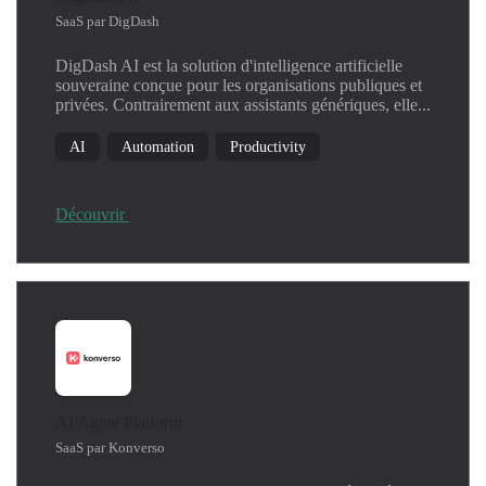
Kubernetes
SaaS par DigDash
Linux
DigDash AI est la solution d'intelligence artificielle
Machine Learning
souveraine conçue pour les organisations publiques et
Network
privées. Contrairement aux assistants génériques, elle...
Operating System
AI
Automation
Productivity
Productivity
Security
SIEM
Découvrir
Threat Detection
Windows
AI Agent Platform
SaaS par Konverso