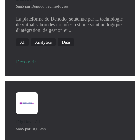
Kubernetes
SaaS par Denodo Technologies
Linux
La plateforme de Denodo, soutenue par la technologie
Machine Learning
de virtualisation des données, est une solution logique
Network
d'intégration, de gestion et...
Operating System
AI
Analytics
Data
Productivity
Security
SIEM
Découvrir
Threat Detection
Windows
DigDash AI
SaaS par DigDash