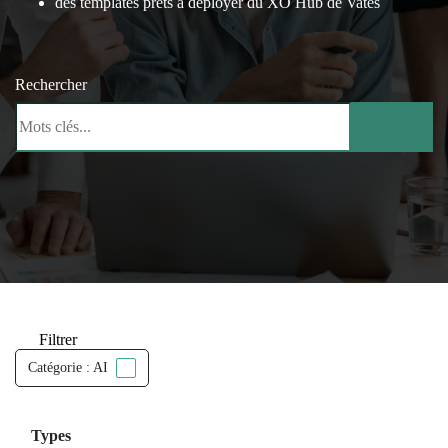
des templates prêts à déployer du XO Hub de Vates
Rechercher
Filtrer
Catégorie : AI
Types