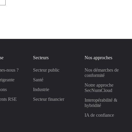
se
Secteurs
Nos approches
es-nous ?
Secteur public
Nos démarches de
conformité
rigeante
Santé
Notre approche
ions
Industrie
SecNumCloud
ents RSE
Secteur financier
Interopérabilité &
hybridité
IA de confiance