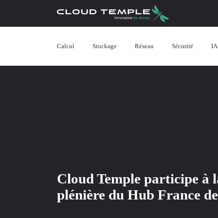
Calcul
Stockage
Réseau
Sécurité
IA
Cloud Temple participe à la
plénière du Hub France d