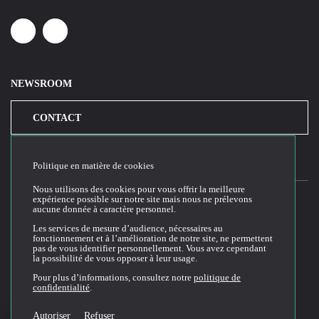
Linkedin
Youtube
NEWSROOM
CONTACT
Politique en matière de cookies
Nous utilisons des cookies pour vous offrir la meilleure
expérience possible sur notre site mais nous ne prélevons
aucune donnée à caractère personnel.
2026© Cloud Temple
Les services de mesure d’audience, nécessaires au
fonctionnement et à l’amélioration de notre site, ne permettent
Conditions générales d'utilisation du site web
pas de vous identifier personnellement. Vous avez cependant
la possibilité de vous opposer à leur usage.
Politique de confidentialité
Politique de cookies
Pour plus d’informations, consultez notre
politique de
confidentialité
.
Conditions Générales de Vente et Utilisation (CGVU)
Documentation technique
Autoriser
Refuser