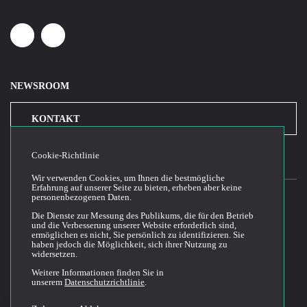
Linkedin
Youtube
NEWSROOM
KONTAKT
Cookie-Richtlinie
Wir verwenden Cookies, um Ihnen die bestmögliche
Erfahrung auf unserer Seite zu bieten, erheben aber keine
personenbezogenen Daten.
Die Dienste zur Messung des Publikums, die für den Betrieb
2026© Cloud Temple
und die Verbesserung unserer Website erforderlich sind,
ermöglichen es nicht, Sie persönlich zu identifizieren. Sie
Allgemeine Bedingungen für die Nutzung der Website
haben jedoch die Möglichkeit, sich ihrer Nutzung zu
widersetzen.
Politik der Vertraulichkeit
Politik der Cookies
Weitere Informationen finden Sie in
unserem
Datenschutzrichtlinie
.
Allgemeine Geschäftsbedingungen für den Verkauf und die Nutzung
Dokumentationstechnik