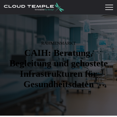
RAHMENMARKT
CAIH: Beratung,
Begleitung und gehostete
Infrastrukturen für
Gesundheitsdaten