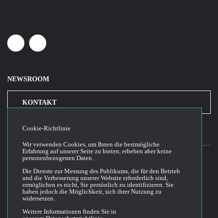
Linkedin
Youtube
NEWSROOM
KONTAKT
Cookie-Richtlinie
Wir verwenden Cookies, um Ihnen die bestmögliche
Erfahrung auf unserer Seite zu bieten, erheben aber keine
personenbezogenen Daten.
Die Dienste zur Messung des Publikums, die für den Betrieb
2026© Cloud Temple
und die Verbesserung unserer Website erforderlich sind,
ermöglichen es nicht, Sie persönlich zu identifizieren. Sie
Allgemeine Bedingungen für die Nutzung der Website
haben jedoch die Möglichkeit, sich ihrer Nutzung zu
widersetzen.
Politik der Vertraulichkeit
Politik der Cookies
Weitere Informationen finden Sie in