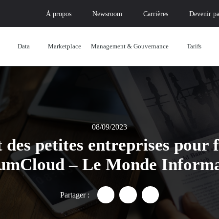
À propos
Newsroom
Carrières
Devenir pa
Data
Marketplace
Management & Gouvernance
Tarifs
08/09/2023
 des petites entreprises pour fa
umCloud – Le Monde Informa
Partager :
Partager "L’État au chevet des
Partager "L’État au chev
Partager "L’État a