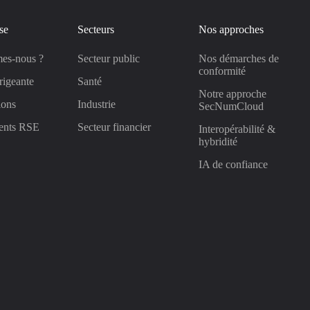
se
Secteurs
Nos approches
es-nous ?
Secteur public
Nos démarches de
conformité
rigeante
Santé
Notre approche
ions
Industrie
SecNumCloud
ents RSE
Secteur financier
Interopérabilité &
hybridité
IA de confiance