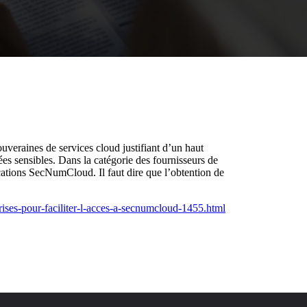
uveraines de services cloud justifiant d’un haut
es sensibles. Dans la catégorie des fournisseurs de
ations SecNumCloud. Il faut dire que l’obtention de
prises-pour-faciliter-l-acces-a-secnumcloud-1455.html