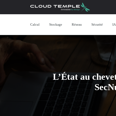
Calcul
Stockage
Réseau
Sécurité
IA
L’État au chevet
SecN