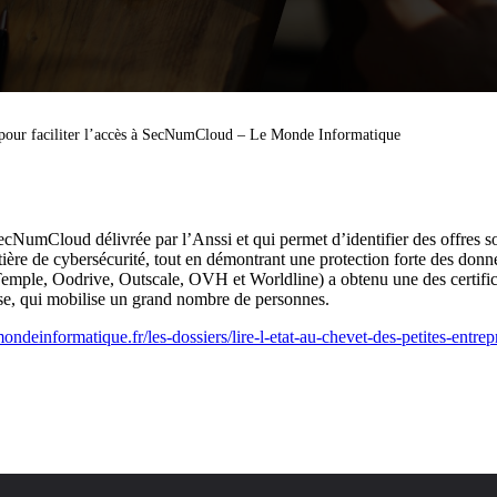
s pour faciliter l’accès à SecNumCloud – Le Monde Informatique
ecNumCloud délivrée par l’Anssi et qui permet d’identifier des offres so
ière de cybersécurité, tout en démontrant une protection forte des donné
Temple, Oodrive, Outscale, OVH et Worldline) a obtenu une des certific
use, qui mobilise un grand nombre de personnes.
ondeinformatique.fr/les-dossiers/lire-l-etat-au-chevet-des-petites-entre