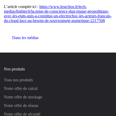
L’article complet ici :
https://www.lesechos.fr/tech-
medias/hightech/la-prise-de-conscience-dun-risque-geopolitique-
avec-les-etats-unis-a-constitue-un-electrochoc-les-acteurs-francais-
du-cloud-face-au-besoin-de-souverainete-numerique-2217508
Dans les médias
Nos produits
Tous nos produits
Notre offre de calcul
Notre offre de stockage
Notre offre de réseau
Notre offre de sécurité