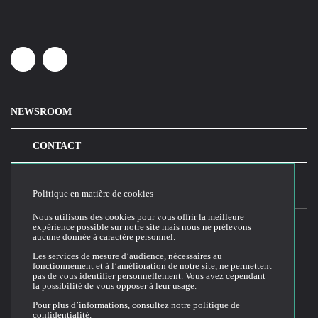
Linkedin
Youtube
NEWSROOM
CONTACT
Politique en matière de cookies
Nous utilisons des cookies pour vous offrir la meilleure
expérience possible sur notre site mais nous ne prélevons
aucune donnée à caractère personnel.
2026© Cloud Temple
Les services de mesure d’audience, nécessaires au
fonctionnement et à l’amélioration de notre site, ne permettent
Conditions générales d'utilisation du site web
pas de vous identifier personnellement. Vous avez cependant
la possibilité de vous opposer à leur usage.
Politique de confidentialité
Politique de cookies
Pour plus d’informations, consultez notre
politique de
confidentialité
.