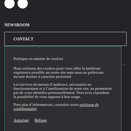
Linkedin
Youtube
NEWSROOM
CONTACT
Politique en matière de cookies
Nous utilisons des cookies pour vous offrir la meilleure
expérience possible sur notre site mais nous ne prélevons
aucune donnée à caractère personnel.
2026© Cloud Temple
Les services de mesure d’audience, nécessaires au
fonctionnement et à l’amélioration de notre site, ne permettent
Conditions générales d'utilisation du site web
pas de vous identifier personnellement. Vous avez cependant
la possibilité de vous opposer à leur usage.
Politique de confidentialité
Politique de cookies
Pour plus d’informations, consultez notre
politique de
confidentialité
.
Conditions Générales de Vente et Utilisation (CGVU)
Documentation technique
Autoriser
Refuser