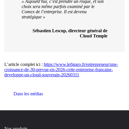
« Aujourd’hui, c’est prendre un risque, et son
choix sera même parfois examiné par le
Comex de l’entreprise. Il est devenu
stratégique »
Sébastien Lescop, directeur général de
Cloud Temple
L’article complet ici :
https://www.lefigaro.fr/entrepreneur/une-
croissance-de-30-prevue-en-2026-cette-entreprise-francaise-
developpe-un-cloud-souverain-20260311
Dans les médias
Nos produits