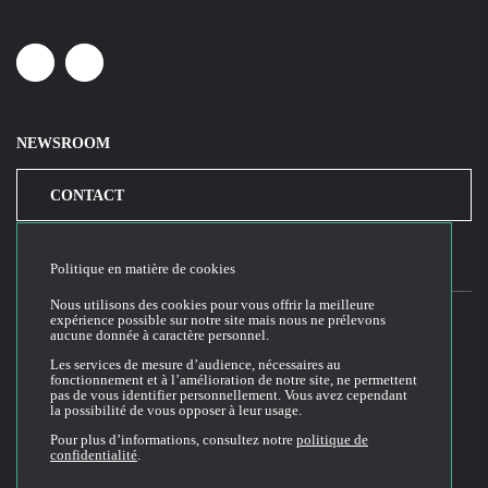
Linkedin
Youtube
NEWSROOM
CONTACT
Politique en matière de cookies
Nous utilisons des cookies pour vous offrir la meilleure
expérience possible sur notre site mais nous ne prélevons
aucune donnée à caractère personnel.
2026© Cloud Temple
Les services de mesure d’audience, nécessaires au
fonctionnement et à l’amélioration de notre site, ne permettent
Conditions générales d'utilisation du site web
pas de vous identifier personnellement. Vous avez cependant
la possibilité de vous opposer à leur usage.
Politique de confidentialité
Politique de cookies
Pour plus d’informations, consultez notre
politique de
confidentialité
.
Conditions Générales de Vente et Utilisation (CGVU)
Documentation technique