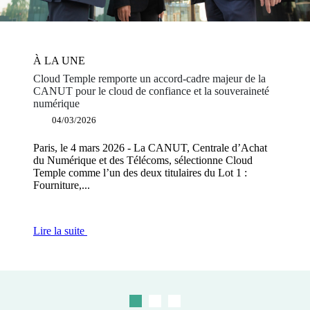
À LA UNE
À LA UNE
À LA UNE
Cloud Temple remporte un accord-cadre majeur de la
CANUT pour le cloud de confiance et la souveraineté
SFR Business s’associe à Cloud Temple pour le
Souveraineté numérique : Cloud Temple devient le
numérique
déploiement d’un cloud souverain en France
premier acteur européen certifié Gaia-X Label level 3
04/03/2026
03/12/2025
19/11/2025
Paris, le 4 mars 2026 - La CANUT, Centrale d’Achat
Paris, le 3 décembre 2025 - SFR Business, deuxième
Paris, le 19 novembre 2025 – Cloud Temple devient le
du Numérique et des Télécoms, sélectionne Cloud
opérateur télécoms pour les entreprises en France,
premier fournisseur de cloud certifié Gaia-X Label level
Temple comme l’un des deux titulaires du Lot 1 :
renforce son positionnement sur le marché...
3, marquant...
Fourniture,...
Lire la suite
Lire la suite
Lire la suite