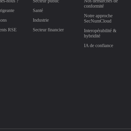
es-nous ?
Secteur public
Nos démarches de
conformité
rigeante
Santé
Notre approche
ions
Industrie
SecNumCloud
ents RSE
Secteur financier
Interopérabilité &
hybridité
IA de confiance