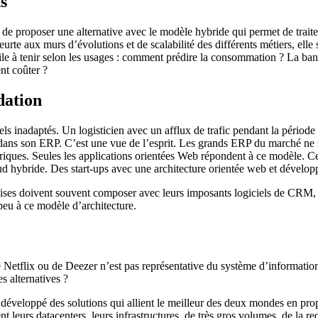
ts
 de proposer une alternative avec le modèle hybride qui permet de traiter
te aux murs d’évolutions et de scalabilité des différents métiers, elle s
ile à tenir selon les usages : comment prédire la consommation ? La ban
nt coûter ?
dation
iels inadaptés. Un logisticien avec un afflux de trafic pendant la période
 dans son ERP. C’est une vue de l’esprit. Les grands ERP du marché ne
toriques. Seules les applications orientées Web répondent à ce modèle. Ce
loud hybride. Des start-ups avec une architecture orientée web et dévelo
çaises doivent souvent composer avec leurs imposants logiciels de CRM, d
peu à ce modèle d’architecture.
 Netflix ou de Deezer n’est pas représentative du système d’information 
s alternatives ?
développé des solutions qui allient le meilleur des deux mondes en prop
t leurs datacenters, leurs infrastructures, de très gros volumes, de la r