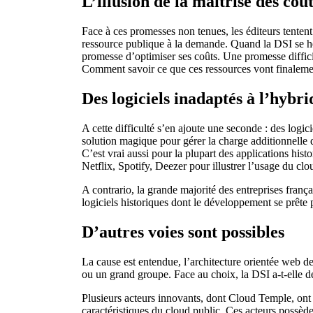
L’illusion de la maîtrise des coû
Face à ces promesses non tenues, les éditeurs tentent
ressource publique à la demande. Quand la DSI se heur
promesse d’optimiser ses coûts. Une promesse diffic
Comment savoir ce que ces ressources vont finaleme
Des logiciels inadaptés à l’hybri
A cette difficulté s’en ajoute une seconde : des logic
solution magique pour gérer la charge additionnelle
C’est vrai aussi pour la plupart des applications his
Netflix, Spotify, Deezer pour illustrer l’usage du c
A contrario, la grande majorité des entreprises fran
logiciels historiques dont le développement se prête 
D’autres voies sont possibles
La cause est entendue, l’architecture orientée web de
ou un grand groupe. Face au choix, la DSI a-t-elle de
Plusieurs acteurs innovants, dont Cloud Temple, ont 
caractéristiques du cloud public. Ces acteurs possèden