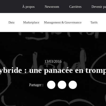
À propos
Newsroom
Carrières
Devenir pa
Data
Marketplace
Management & Gouvernance
Tarifs
13/03/2016
bride : une panacée en tromp
Partager :
Partager "Cloud hybride : une
Partager "Cloud hybride
Partager "Cloud hy