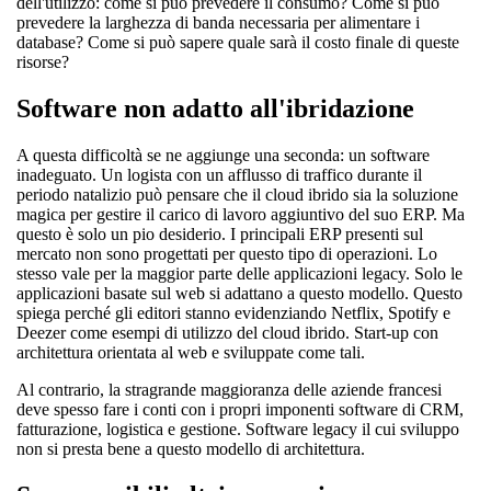
dell'utilizzo: come si può prevedere il consumo? Come si può
prevedere la larghezza di banda necessaria per alimentare i
database? Come si può sapere quale sarà il costo finale di queste
risorse?
Software non adatto all'ibridazione
A questa difficoltà se ne aggiunge una seconda: un software
inadeguato. Un logista con un afflusso di traffico durante il
periodo natalizio può pensare che il cloud ibrido sia la soluzione
magica per gestire il carico di lavoro aggiuntivo del suo ERP. Ma
questo è solo un pio desiderio. I principali ERP presenti sul
mercato non sono progettati per questo tipo di operazioni. Lo
stesso vale per la maggior parte delle applicazioni legacy. Solo le
applicazioni basate sul web si adattano a questo modello. Questo
spiega perché gli editori stanno evidenziando Netflix, Spotify e
Deezer come esempi di utilizzo del cloud ibrido. Start-up con
architettura orientata al web e sviluppate come tali.
Al contrario, la stragrande maggioranza delle aziende francesi
deve spesso fare i conti con i propri imponenti software di CRM,
fatturazione, logistica e gestione. Software legacy il cui sviluppo
non si presta bene a questo modello di architettura.