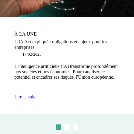
À LA UNE
À LA UNE
À LA UNE
L’IA Act expliqué : obligations et enjeux pour les
Éditeurs de logiciels : pourquoi devenir plateforme de
Façonner une Europe puissante et innovante : les
entreprises
dématérialisation partenaire ?
mesures clés proposées dans le rapport Draghi
17/02/2025
12/12/2024
03/12/2024
L'intelligence artificielle (IA) transforme profondément
L'obligation de facturation électronique dans les
L'Europe fait aujourd’hui face à un défi d'innovation et
nos sociétés et nos économies. Pour canaliser ce
échanges BtoB s'inscrit dans un cadre réglementaire
est en train de subir un déclassement compétitif majeur,
potentiel et encadrer ses risques, l'Union européenne...
visant à moderniser et sécuriser les échanges...
face aux...
Lire la suite
Lire la suite
Lire la suite