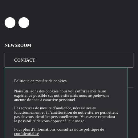
Linkedin
Youtube
NEWSROOM
CONTACT
Politique en matière de cookies
Nous utilisons des cookies pour vous offrir la meilleure
expérience possible sur notre site mais nous ne prélevons
aucune donnée à caractère personnel.
2026© Cloud Temple
Les services de mesure d’audience, nécessaires au
fonctionnement et à l’amélioration de notre site, ne permettent
Conditions générales d'utilisation du site web
pas de vous identifier personnellement. Vous avez cependant
la possibilité de vous opposer à leur usage.
Politique de confidentialité
Politique de cookies
Pour plus d’informations, consultez notre
politique de
confidentialité
.
Conditions Générales de Vente et Utilisation (CGVU)