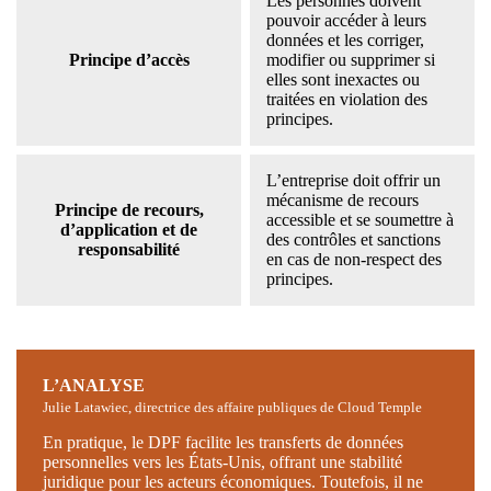
Les personnes doivent
pouvoir accéder à leurs
données et les corriger,
Principe d’accès
modifier ou supprimer si
elles sont inexactes ou
traitées en violation des
principes.
L’entreprise doit offrir un
mécanisme de recours
Principe de recours,
accessible et se soumettre à
d’application et de
des contrôles et sanctions
responsabilité
en cas de non-respect des
principes.
L’ANALYSE
Julie Latawiec, directrice des affaire publiques de Cloud Temple
En pratique, le DPF facilite les transferts de données
personnelles vers les États-Unis, offrant une stabilité
juridique pour les acteurs économiques. Toutefois, il ne