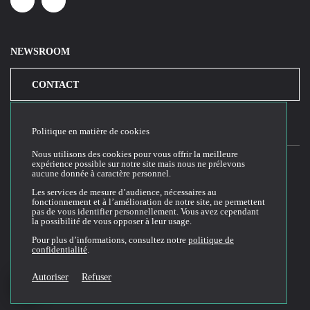
Linkedin
Youtube
NEWSROOM
CONTACT
Politique en matière de cookies
Nous utilisons des cookies pour vous offrir la meilleure
expérience possible sur notre site mais nous ne prélevons
aucune donnée à caractère personnel.
2026© Cloud Temple
Les services de mesure d’audience, nécessaires au
fonctionnement et à l’amélioration de notre site, ne permettent
Conditions générales d'utilisation du site web
pas de vous identifier personnellement. Vous avez cependant
la possibilité de vous opposer à leur usage.
Politique de confidentialité
Politique de cookies
Pour plus d’informations, consultez notre
politique de
confidentialité
.
Conditions Générales de Vente et Utilisation (CGVU)
Documentation technique
Autoriser
Refuser