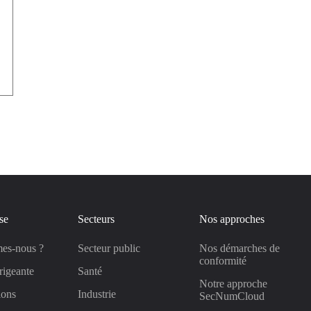
se
Secteurs
Nos approches
es-nous ?
Secteur public
Nos démarches de
conformité
rigeante
Santé
Notre approche
ions
Industrie
SecNumCloud