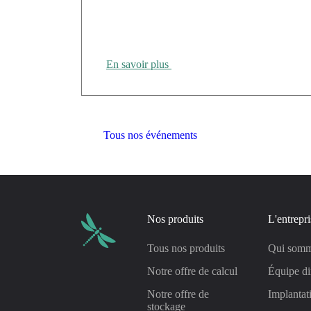
Cloud Temple présent au Tour des Régions
CANUT Rennes
En savoir plus
Tous nos événements
Nos produits
L'entrepri
Tous nos produits
Qui somm
Notre offre de calcul
Équipe di
Notre offre de
Implantat
stockage