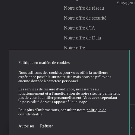
Engagem
Notre offre de réseau
Notre offre de sécurité
Notre offre d’IA
Notre offre de Data
Notre offre
Management &
Gouvernance
Politique en matière de cookies
Nous utilisons des cookies pour vous offrir la meilleure
expérience possible sur notre site mais nous ne prélevons
Linkedin
Youtube
aucune donnée à caractère personnel.
Les services de mesure d’audience, nécessaires au
fonctionnement et à l’amélioration de notre site, ne permettent
pas de vous identifier personnellement. Vous avez cependant
la possibilité de vous opposer à leur usage.
Pour plus d’informations, consultez notre
politique de
confidentialité
.
Conditions générales
2026© Cloud Temple
Autoriser
Refuser
d'utilisation du site web