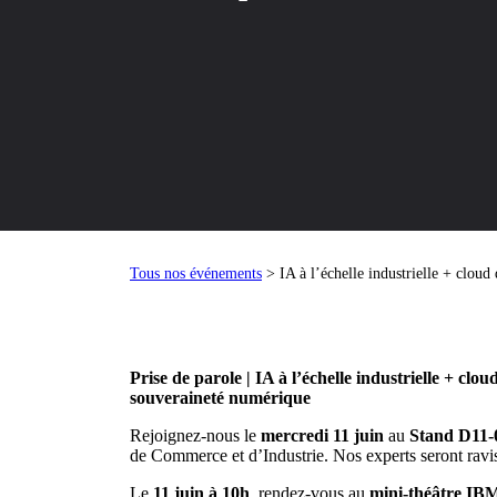
Tous nos événements
> IA à l’échelle industrielle + cloud
Prise de parole | IA à l’échelle industrielle + clo
souveraineté numérique
Rejoignez-nous le
mercredi 11 juin
au
Stand D11-0
de Commerce et d’Industrie. Nos experts seront ravis
Le
11 juin à 10h
, rendez-vous au
mini-théâtre IB