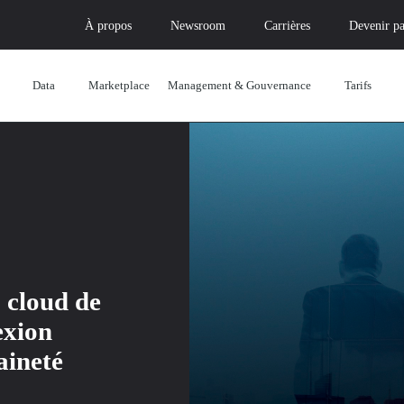
À propos
Newsroom
Carrières
Devenir pa
Data
Marketplace
Management & Gouvernance
Tarifs
+ cloud de
exion
aineté