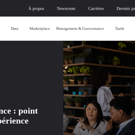
À propos
Newsroom
Carrières
Devenir pa
Data
Marketplace
Management & Gouvernance
Tarifs
nce : point
périence