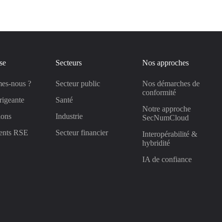
se
Secteurs
Nos approches
es-nous ?
Secteur public
Nos démarches de
conformité
rigeante
Santé
Notre approche
ions
Industrie
SecNumCloud
ents RSE
Secteur financier
Interopérabilité &
hybridité
IA de confiance